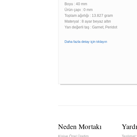
Boyu :
40 mm
Ürün çapı : 0 mm
Toplam ağırlığı : 13.827 gram
Materyal : 8 ayar beyaz altın
Yarı değerli taş : Garnet, Peridot
Daha fazla detay için tıklayın
Neden Mortakı
Yard
Kişiye Özel Üretim
Teslimat 