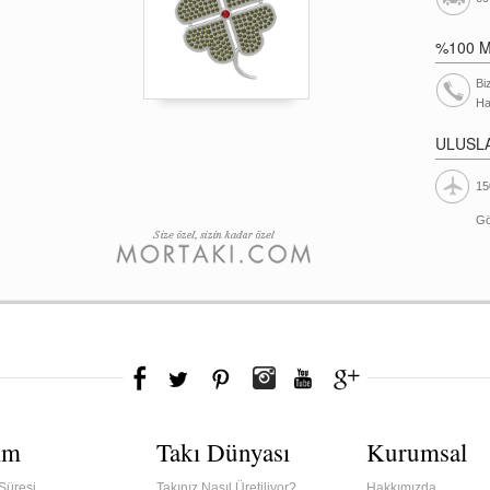
%100 
Bi
Ha
ULUSL
15
Gö
ım
Takı Dünyası
Kurumsal
Süresi
Takınız Nasıl Üretiliyor?
Hakkımızda