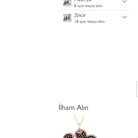
Materyal
8 ayar beyaz altın
Zincir
18 ayar beyaz altın
İlham Alın