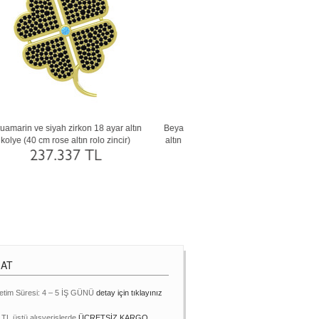
Dumanlı kuvars ve lab safir 925 ayar rose
Siyah zirkon ve peridot 18 ayar r
altın kaplama gümüş kolye (40 cm beyaz
kolye (40 cm rose altın rolo z
altın rolo zincir)
230.394 TL
12.462 TL
MAT
etim Süresi: 4 – 5 İŞ GÜNÜ
detay için tıklayınız
 TL üstü alışverişlerde
ÜCRETSİZ KARGO