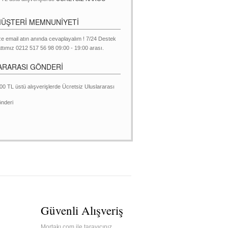
MÜŞTERİ MEMNUNİYETİ
ze email atın anında cevaplayalım ! 7/24 Destek
ttımız 0212 517 56 98 09:00 - 19:00 arası.
ARARASI GÖNDERİ
00 TL üstü alışverişlerde Ücretsiz Uluslararası
nderi
Güvenli Alışveriş
Mortakı.com ile tarayıcınız