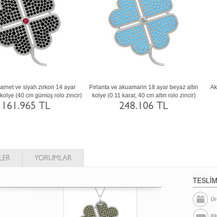
uamarin ve lab safir 14 ayar beyaz altın
Kök zümrüt ve peridot 925 ayar siyah
kolye (40 cm beyaz altın rolo zincir)
rodyum kaplama gümüş kolye (40 cm
gümüş rolo zincir)
174.404 TL
11.842 TL
LER
YORUMLAR
TESLİ
Ür
69