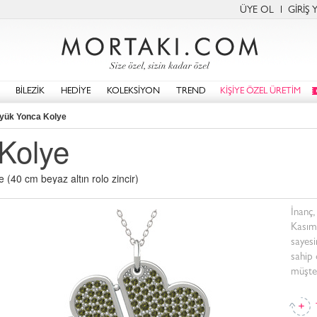
ÜYE OL
GİRİŞ 
BİLEZİK
HEDİYE
KOLEKSİYON
TREND
KİŞİYE ÖZEL ÜRETİM
yük Yonca Kolye
Kolye
 (40 cm beyaz altın rolo zincir)
İnanç,
Kasım
sayesi
sahip 
müşter