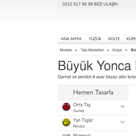
0212 517 56 98
BİZE ULAŞIN
ANA SAYFA
YÜZÜK
KOLYE
KÜPE
»
»
»
Mortakı
Takı Modelleri
Kolye
Bü
Büyük Yonca 
Garnet ve peridot 8 ayar beyaz altın kolye
Hemen Tasarla
Orta Taş
Garnet
Yan Taşlar
Peridot