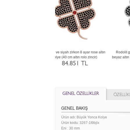
in ve siyah zirkon 18 ayar altın
Beyaz zirkon ve lab safir 14 ayar beyaz
Ak
 (40 cm rose altın rolo zincir)
altın kolye (40 cm rose altın rolo zincir)
237.337 TL
163.731 TL
GENEL ÖZELLİKLER
ÖZELLİK
GENEL BAKIŞ
Ürün adı: Büyük Yonca Kolye
Ürün kodu:
3267-1t9bjlx
Eni :
30 mm