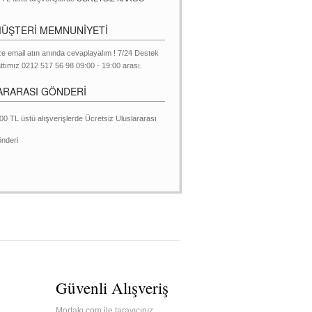
MÜŞTERİ MEMNUNİYETİ
ze email atın anında cevaplayalım ! 7/24 Destek
ttımız 0212 517 56 98 09:00 - 19:00 arası.
ARARASI GÖNDERİ
00 TL üstü alışverişlerde Ücretsiz Uluslararası
nderi
Güvenli Alışveriş
Mortakı.com ile tarayıcınız