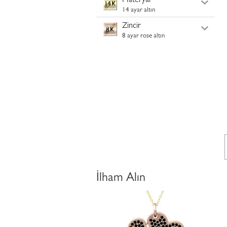
Materyal
14 ayar altın
Zincir
8 ayar rose altın
İlham Alın