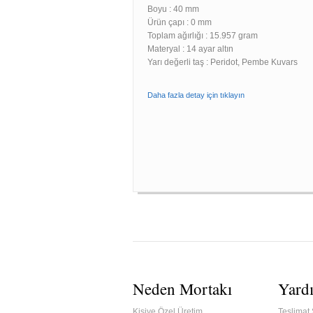
Boyu :
40 mm
Ürün çapı : 0 mm
Toplam ağırlığı : 15.957 gram
Materyal : 14 ayar altın
Yarı değerli taş : Peridot, Pembe Kuvars
Daha fazla detay için tıklayın
Neden Mortakı
Yard
Kişiye Özel Üretim
Teslimat 