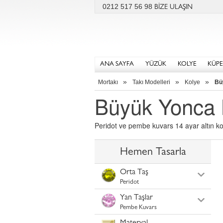
0212 517 56 98
BİZE ULAŞIN
ANA SAYFA
YÜZÜK
KOLYE
KÜPE
»
»
»
Mortakı
Takı Modelleri
Kolye
Bü
Büyük Yonca 
Peridot ve pembe kuvars 14 ayar altın kol
Hemen Tasarla
Orta Taş
Peridot
Yan Taşlar
Pembe Kuvars