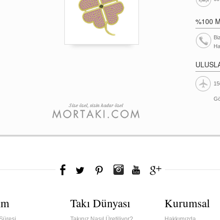
%100 
Bi
Ha
ULUSL
15
Gö
ım
Takı Dünyası
Kurumsal
Süresi
Takınız Nasıl Üretiliyor?
Hakkımızda