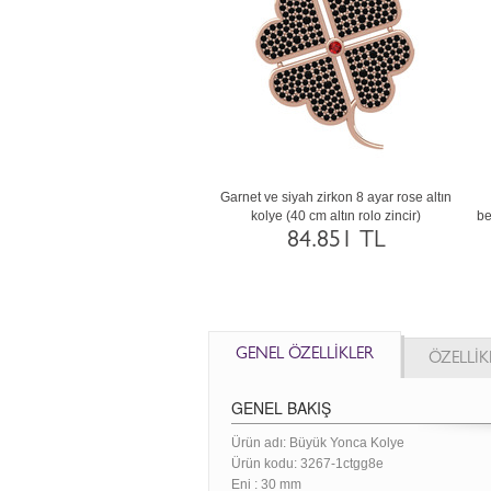
Akuamarin ve siyah zirkon 18 ayar altın
Beyaz zirkon ve lab safir 14 ayar bey
kolye (40 cm rose altın rolo zincir)
altın kolye (40 cm rose altın rolo zinci
237.337 TL
163.731 TL
GENEL ÖZELLİKLER
ÖZELLİK
GENEL BAKIŞ
Ürün adı: Büyük Yonca Kolye
Ürün kodu:
3267-1ctgg8e
Eni :
30 mm