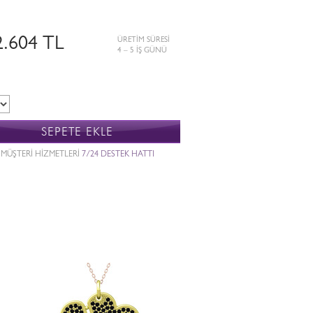
2.604 TL
ÜRETİM SÜRESİ
4 – 5 İŞ GÜNÜ
SEPETE EKLE
MÜŞTERİ HİZMETLERİ
7/24 DESTEK HATTI