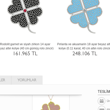
az
Akuamarin ve lab safir 14 ayar beyaz altın
Kök zümrüt ve peridot 925 ay
r)
kolye (40 cm beyaz altın rolo zincir)
rodyum kaplama gümüş koly
gümüş rolo zincir)
174.404 TL
11.842 TL
LER
YORUMLAR
TESLİ
Ür
69