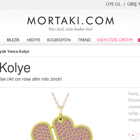
ÜYE OL
GİRİŞ 
BİLEZİK
HEDİYE
KOLEKSİYON
TREND
KİŞİYE ÖZEL ÜRETİM
yük Yonca Kolye
Kolye
ye (40 cm rose altın rolo zincir)
İnanç,
Kasım
sayesi
sahip 
müşter