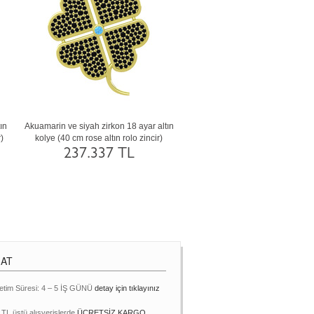
ar siyah
Dumanlı kuvars ve lab safir 925 ayar rose
Siyah zirkon ve peridot 
e (40 cm
altın kaplama gümüş kolye (40 cm beyaz
kolye (40 cm rose alt
altın rolo zincir)
230.39
12.462 TL
MAT
etim Süresi: 4 – 5 İŞ GÜNÜ
detay için tıklayınız
 TL üstü alışverişlerde
ÜCRETSİZ KARGO