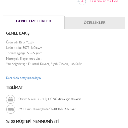
Tasarımlarıma Ekle
GENEL ÖZELLİKLER
ÖZELLİKLER
GENEL BAKIŞ
Ürün adı: Binx Yüzük
Ürün kodu:
3075-1z0ixwv
Toplam ağırlığı : 5.965 gram
Materyal : 8 ayar rose altın
Yarı değerli taş : Dumanlı Kuvars, Siyah Zirkon, Lab Safir
Daha fazla detay için tıklayın
TESLİMAT
Üretim Süresi: 3 – 4 İŞ GÜNÜ
detay için tıklayınız
69 TL üstü alışverişlerde
ÜCRETSİZ KARGO
%100 MÜŞTERİ MEMNUNİYETİ