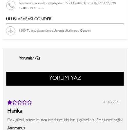
Bize email atın anında cevaplayalım ! 7/24 Destek Hattımız 0212 517 56 98
09:00 - 19:00 arası.
ULUSLARARASI GÖNDERİ
1500 TL üstü alışverişlerde Ücretsiz Uluslararası Gönderi
Yorumlar (2)
YORUM YAZ
31 Oca 2021
Harika
Çok güzel, temiz ve tam istediğim gibi bir iş çıkardınız. Emeğinize sağlık
Anonymus