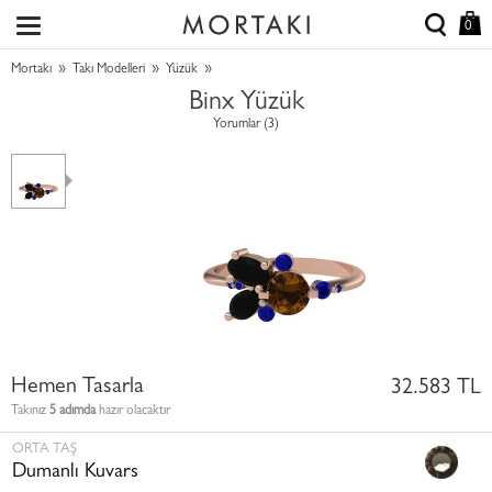
0
»
»
»
Mortakı
Takı Modelleri
Yüzük
Binx Yüzük
Yorumlar (3)
Hemen Tasarla
32.583 TL
Takınız
5 adımda
hazır olacaktır
ORTA TAŞ
Dumanlı Kuvars