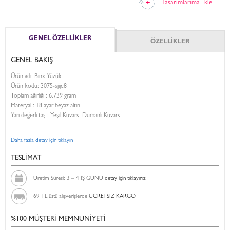
Tasarımlarıma Ekle
GENEL ÖZELLİKLER
ÖZELLİKLER
GENEL BAKIŞ
Ürün adı: Binx Yüzük
Ürün kodu:
3075-sjije8
Toplam ağırlığı : 6.739 gram
Materyal : 18 ayar beyaz altın
Yarı değerli taş : Yeşil Kuvars, Dumanlı Kuvars
Daha fazla detay için tıklayın
TESLİMAT
Üretim Süresi: 3 – 4 İŞ GÜNÜ
detay için tıklayınız
69 TL üstü alışverişlerde
ÜCRETSİZ KARGO
%100 MÜŞTERİ MEMNUNİYETİ