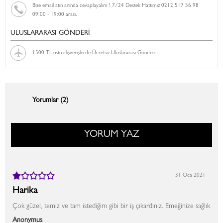
Bize email atın anında cevaplayalım ! 7/24 Destek Hattımız 0212 517 56 98
09:00 - 19:00 arası.
ULUSLARARASI GÖNDERİ
1500 TL üstü alışverişlerde Ücretsiz Uluslararası Gönderi
Yorumlar (2)
YORUM YAZ
31 Oca 2021
Harika
Çok güzel, temiz ve tam istediğim gibi bir iş çıkardınız. Emeğinize sağlık
Anonymus