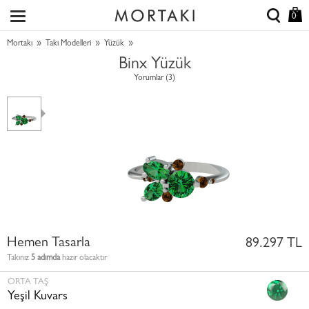
0
»
»
»
Mortakı
Takı Modelleri
Yüzük
Binx Yüzük
Yorumlar (3)
Hemen Tasarla
89.297 TL
Takınız
5 adımda
hazır olacaktır
ORTA TAŞ
Yeşil Kuvars