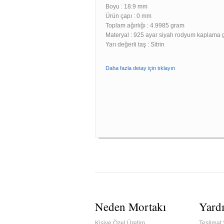
Boyu :
18.9 mm
Ürün çapı : 0 mm
Toplam ağırlığı : 4.9985 gram
Materyal : 925 ayar siyah rodyum kaplama
Yarı değerli taş : Sitrin
Daha fazla detay için tıklayın
Neden Mortakı
Yard
Kişiye Özel Üretim
Teslimat 