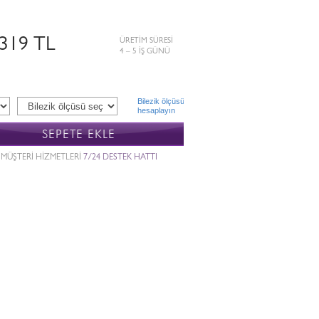
.319 TL
ÜRETİM SÜRESİ
4 – 5 İŞ GÜNÜ
Bilezik ölçüsü
hesaplayın
SEPETE EKLE
MÜŞTERİ HİZMETLERİ
7/24 DESTEK HATTI