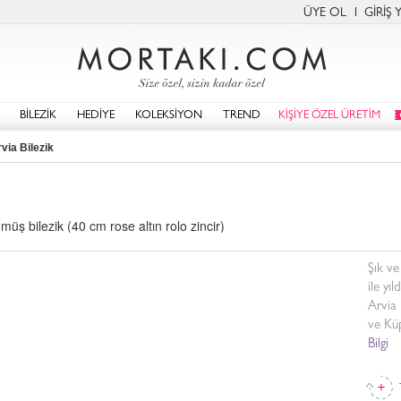
ÜYE OL
GİRİŞ 
BİLEZİK
HEDİYE
KOLEKSİYON
TREND
KİŞİYE ÖZEL ÜRETİM
via Bilezik
ş bilezik (40 cm rose altın rolo zincir)
Şık ve
ile yı
Arvia 
ve Küp
Bilgi