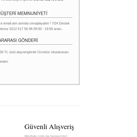
MÜŞTERİ MEMNUNİYETİ
ze email atın anında cevaplayalım ! 7/24 Destek
ttımız 0212 517 56 98 09:00 - 19:00 arası.
ARARASI GÖNDERİ
00 TL üstü alışverişlerde Ücretsiz Uluslararası
nderi
Güvenli Alışveriş
Mortakı.com ile tarayıcınız