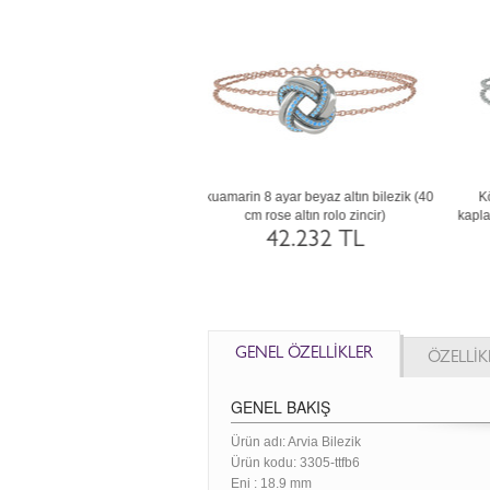
t 925 ayar siyah rodyum kaplama
Garnet 8 ayar altın bilezik (40 cm beyaz
L
ilezik (40 cm altın rolo zincir)
altın rolo zincir)
17.920 TL
46.056 TL
GENEL ÖZELLİKLER
ÖZELLİK
GENEL BAKIŞ
Ürün adı: Arvia Bilezik
Ürün kodu:
3305-ttfb6
Eni :
18.9 mm