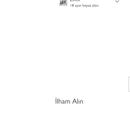
Zincir
18 ayar beyaz altın
İlham Alın