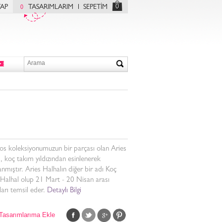
0
YAP
TASARIMLARIM
SEPETİM
0
s koleksiyonumuzun bir parçası olan Aries
, koç takım yıldızından esinlenerek
anmıştır. Aries Halhalın diğer bir adı Koç
Halhal olup 21 Mart - 20 Nisan arası
arı temsil eder.
Detaylı Bilgi
Tasarımlarıma Ekle