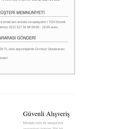
MÜŞTERİ MEMNUNİYETİ
ze email atın anında cevaplayalım ! 7/24 Destek
ttımız 0212 517 56 98 09:00 - 19:00 arası.
ARARASI GÖNDERİ
00 TL üstü alışverişlerde Ücretsiz Uluslararası
nderi
Güvenli Alışveriş
Mortakı.com ile tarayıcınız