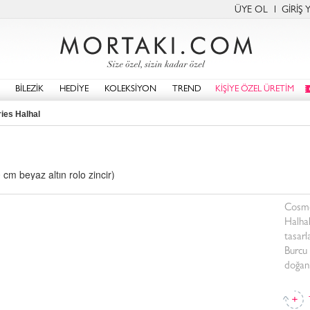
ÜYE OL
GİRİŞ 
BİLEZİK
HEDİYE
KOLEKSİYON
TREND
KİŞİYE ÖZEL ÜRETİM
ies Halhal
 cm beyaz altın rolo zincir)
Cosmo
Halhal
tasarl
Burcu 
doğanl