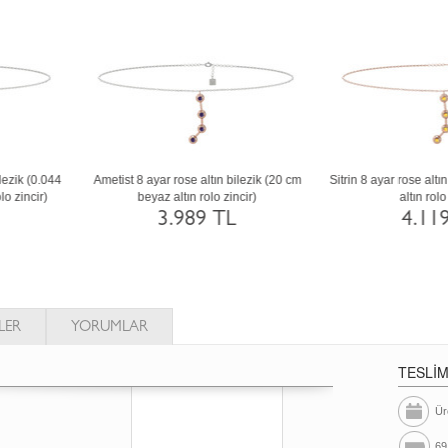
trin 8 ayar altın bilezik (20 cm gümüş rolo
Yeşil kuvars 925 ayar gümüş bilezik (2
zincir)
cm rose altın rolo zincir)
3.823 TL
1.485 TL
LER
YORUMLAR
TESLİ
Ür
69