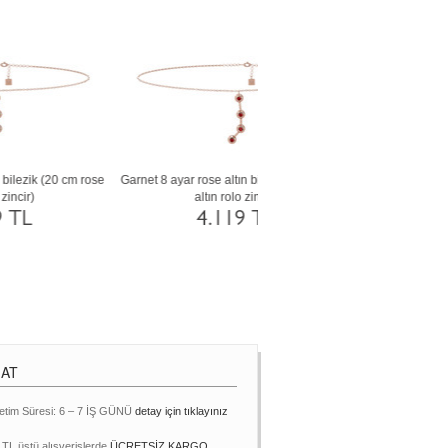
0
Sitrin 8 ayar altın bilezik (20 cm rose altın
Swarovski 8 ayar altın bilezik (
rolo zincir)
altın rolo zincir)
4.119 TL
4.118 TL
MAT
etim Süresi: 6 – 7 İŞ GÜNÜ
detay için tıklayınız
 TL üstü alışverişlerde
ÜCRETSİZ KARGO