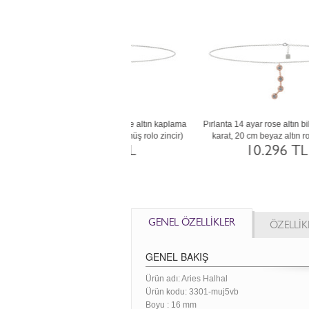
ayar rose altın bilezik (20 cm rose
Garnet 8 ayar rose altın bilezik (20 cm rose
Si
altın rolo zincir)
altın rolo zincir)
4.119 TL
4.119 TL
GENEL ÖZELLİKLER
ÖZELLİK
GENEL BAKIŞ
Ürün adı: Aries Halhal
Ürün kodu:
3301-muj5vb
Boyu :
16 mm