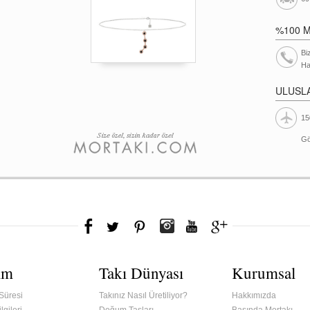
%100 
Bi
Ha
ULUSL
15
Gö
ım
Takı Dünyası
Kurumsal
Süresi
Takınız Nasıl Üretiliyor?
Hakkımızda