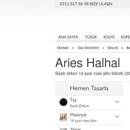
0212 517 56 98
BİZE ULAŞIN
ANA SAYFA
YÜZÜK
KOLYE
KÜPE
»
»
»
Mortakı
Takı Modelleri
Bilezik
Ar
Aries Halhal
Siyah zirkon 14 ayar rose altın bilezik (20
Hemen Tasarla
Taş
Siyah Zirkon
Materyal
14 ayar rose altın