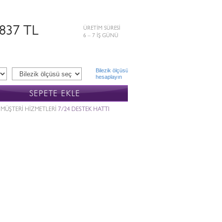
.837 TL
ÜRETİM SÜRESİ
6 – 7 İŞ GÜNÜ
Bilezik ölçüsü
hesaplayın
SEPETE EKLE
MÜŞTERİ HİZMETLERİ
7/24 DESTEK HATTI