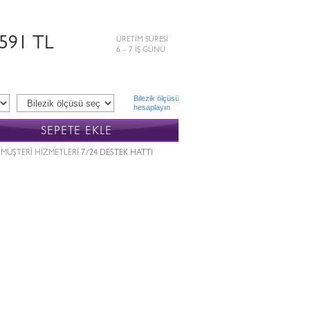
.591 TL
ÜRETİM SÜRESİ
6 – 7 İŞ GÜNÜ
Bilezik ölçüsü
hesaplayın
SEPETE EKLE
MÜŞTERİ HİZMETLERİ
7/24 DESTEK HATTI