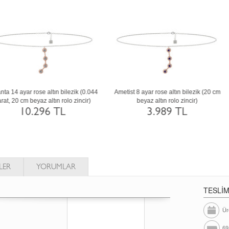
trin 8 ayar altın bilezik (20 cm gümüş rolo
Yeşil kuvars 925 ayar gümüş bilezik (2
zincir)
cm rose altın rolo zincir)
3.823 TL
1.485 TL
LER
YORUMLAR
TESLİ
Ür
69