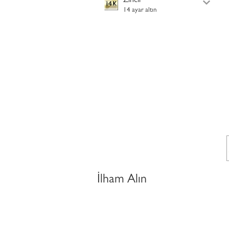
Zincir
14 ayar altın
İlham Alın