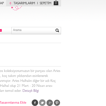
0
YAP
TASARIMLARIM
SEPETİM
0
s koleksiyonumuzun bir parçası olan Aries
, koç takım yıldızından esinlenerek
anmıştır. Aries Halhalın diğer bir adı Koç
Halhal olup 21 Mart - 20 Nisan arası
arı temsil eder.
Detaylı Bilgi
Tasarımlarıma Ekle