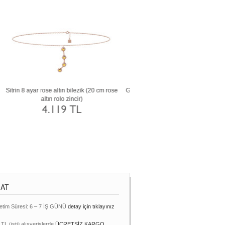
0
Sitrin 8 ayar altın bilezik (20 cm rose altın
Swarovski 8 ayar altın bilezik (
rolo zincir)
altın rolo zincir)
4.119 TL
4.118 TL
MAT
etim Süresi: 6 – 7 İŞ GÜNÜ
detay için tıklayınız
 TL üstü alışverişlerde
ÜCRETSİZ KARGO