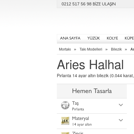
0212 517 56 98
BİZE ULAŞIN
ANA SAYFA
YÜZÜK
KOLYE
KÜPE
»
»
»
Mortakı
Takı Modelleri
Bilezik
Ar
Aries Halhal
Pırlanta 14 ayar altın bilezik (0.044 karat,
Hemen Tasarla
Taş
Pırlanta
Materyal
14 ayar altın