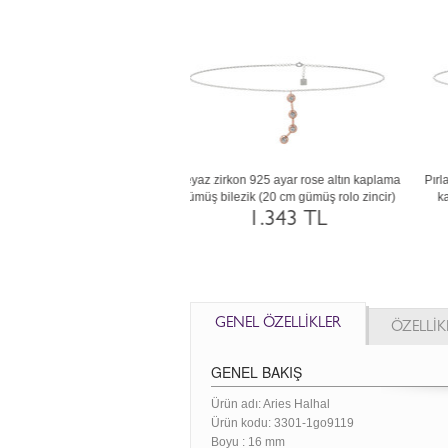
ayar rose altın bilezik (20 cm rose
Garnet 8 ayar rose altın bilezik (20 cm rose
Si
altın rolo zincir)
altın rolo zincir)
4.119 TL
4.119 TL
GENEL ÖZELLİKLER
ÖZELLİK
GENEL BAKIŞ
Ürün adı: Aries Halhal
Ürün kodu:
3301-1go9119
Boyu :
16 mm