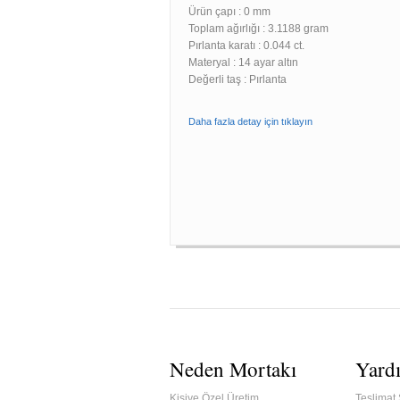
Ürün çapı : 0 mm
Toplam ağırlığı : 3.1188 gram
Pırlanta karatı : 0.044 ct.
Materyal : 14 ayar altın
Değerli taş : Pırlanta
Daha fazla detay için tıklayın
Neden Mortakı
Yard
Kişiye Özel Üretim
Teslimat 