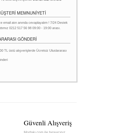
MÜŞTERİ MEMNUNİYETİ
ze email atın anında cevaplayalım ! 7/24 Destek
ttımız 0212 517 56 98 09:00 - 19:00 arası.
ARARASI GÖNDERİ
00 TL üstü alışverişlerde Ücretsiz Uluslararası
nderi
Güvenli Alışveriş
Mortakı.com ile tarayıcınız