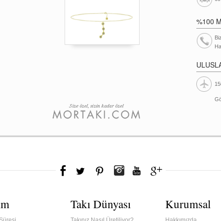
%100 
Bi
Ha
ULUSL
15
Gö
ım
Takı Dünyası
Kurumsal
Süresi
Takınız Nasıl Üretiliyor?
Hakkımızda