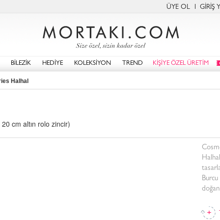
ÜYE OL
GİRİŞ 
BİLEZİK
HEDİYE
KOLEKSİYON
TREND
KİŞİYE ÖZEL ÜRETİM
ies Halhal
 20 cm altın rolo zincir)
Cosmo
Halhal
tasarl
Burcu 
doğanl