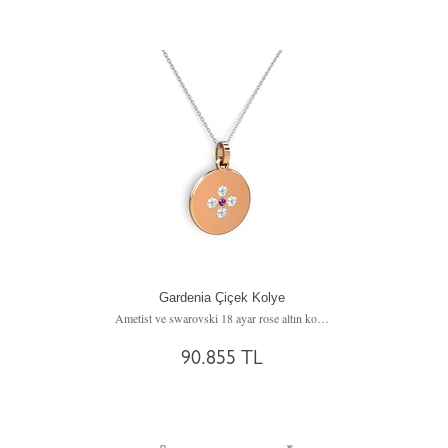
Gardenia Çiçek Kolye
Ametist ve swarovski 18 ayar rose altın kolye (40 cm beyaz altın rolo zincir)
90.855 TL