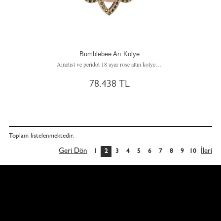
Bumblebee Arı Kolye
Ametist ve peridot 18 ayar rose altın kolye (40 cm altın rolo zincir)
78.438 TL
Toplam
listelenmektedir.
Geri Dön
İleri
1
2
3
4
5
6
7
8
9
10