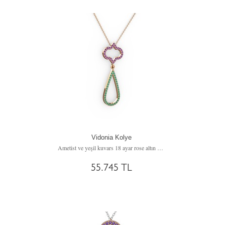
Vidonia Kolye
Ametist ve yeşil kuvars 18 ayar rose altın kolye (40 cm rose altın rolo zincir)
55.745 TL