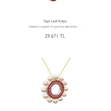
Taşlı Leaf Kolye
Ametist ve garnet 18 ayar rose altın kolye (40 cm altın rolo zincir)
29.671 TL