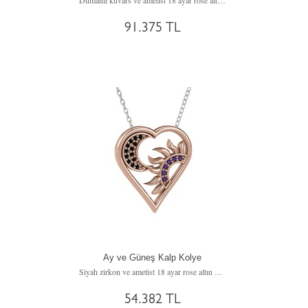
Dumanlı kuvars ve ametist 18 ayar rose altın kolye (40 cm altın rolo zincir)
91.375 TL
Ay ve Güneş Kalp Kolye
Siyah zirkon ve ametist 18 ayar rose altın kolye (40 cm beyaz altın rolo zincir)
54.382 TL