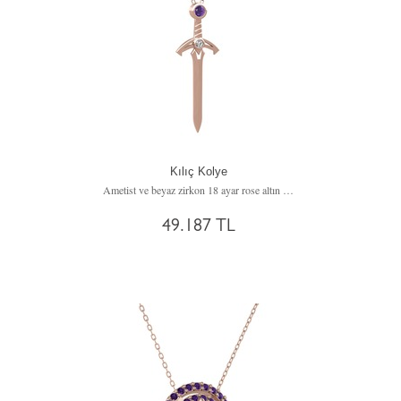
Kılıç Kolye
Ametist ve beyaz zirkon 18 ayar rose altın kolye (40 cm rose altın rolo zincir)
49.187 TL