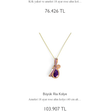
Kök yakut ve ametist 18 ayar rose altın kolye (40 cm beyaz altın rolo zincir)
76.426 TL
Büyük Ria Kolye
Ametist 18 ayar rose altın kolye (40 cm altın rolo zincir)
103.907 TL