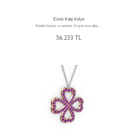
Esinti Kalp Kolye
Pembe kuvars ve ametist 18 ayar rose altın kolye (40 cm beyaz altın rolo zincir)
56.233 TL