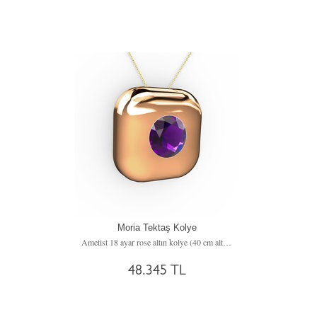
Moria Tektaş Kolye
Ametist 18 ayar rose altın kolye (40 cm altın rolo zincir)
48.345 TL