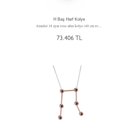
H Baş Harf Kolye
Ametist 18 ayar rose altın kolye (40 cm rose altın rolo zincir)
73.406 TL