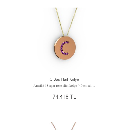
C Baş Harf Kolye
Ametist 18 ayar rose altın kolye (40 cm altın rolo zincir)
74.418 TL