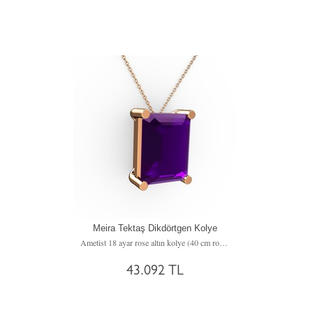
Meira Tektaş Dikdörtgen Kolye
Ametist 18 ayar rose altın kolye (40 cm rose altın rolo zincir)
43.092 TL