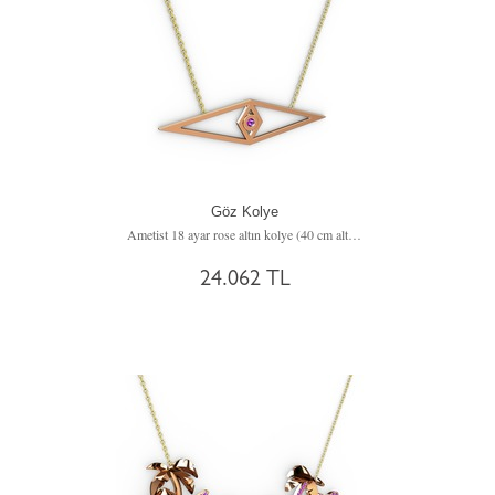
Göz Kolye
Ametist 18 ayar rose altın kolye (40 cm altın rolo zincir)
24.062 TL