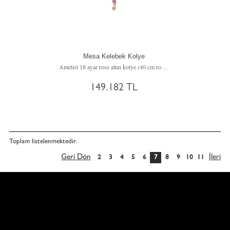
Mesa Kelebek Kolye
Ametist 18 ayar rose altın kolye (40 cm rose altın rolo zincir)
149.182 TL
Toplam
listelenmektedir.
Geri Dön
İleri
2
3
4
5
6
7
8
9
10
11