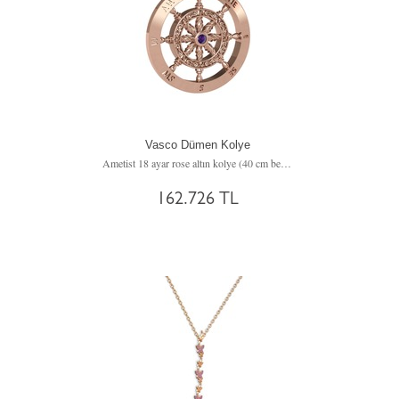
Vasco Dümen Kolye
Ametist 18 ayar rose altın kolye (40 cm beyaz altın rolo zincir)
162.726 TL