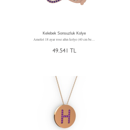
Kelebek Sonsuzluk Kolye
Ametist 18 ayar rose altın kolye (40 cm beyaz altın rolo zincir)
49.541 TL