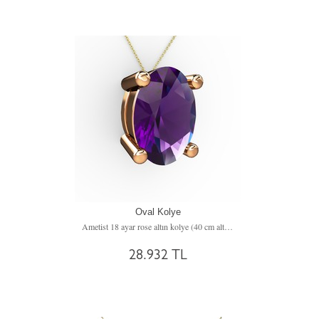
Oval Kolye
Ametist 18 ayar rose altın kolye (40 cm altın rolo zincir)
28.932 TL