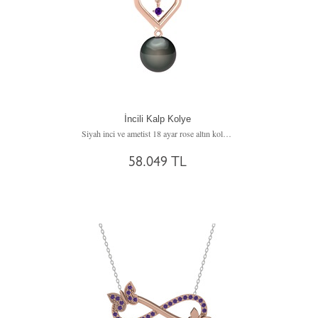
İncili Kalp Kolye
Siyah inci ve ametist 18 ayar rose altın kolye (40 cm beyaz altın rolo zincir)
58.049 TL