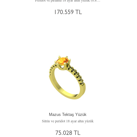
Peridot ve pırlanta 18 ayar altın yüzük (0.855 karat)
170.559 TL
Mazus Tektaş Yüzük
Sitrin ve peridot 18 ayar altın yüzük
75.028 TL