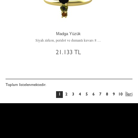
Madga Yüzük
Siyah zirkon, peridot ve dumanlı kuvars 8 ayar altın yüzük
21.133 TL
Toplam
listelenmektedir.
İleri
1
2
3
4
5
6
7
8
9
10