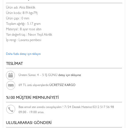
Ürün adı: Akia Bileklik
Ürün kodu:
819-bgv79j
Ürün çapı : 0 mm
Toplam ağırlığı : 5.17 gram
Materyal : 8 ayar rose altın
Yarı değerli taş : Neon Yeşil Akrilik
İp rengi : Lavanta pembesi
Daha fazla detay için tıklayın
TESLİMAT
Üretim Süresi: 4 – 5 İŞ GÜNÜ
detay için tıklayınız
69 TL üstü alışverişlerde
ÜCRETSİZ KARGO
%100 MÜŞTERİ MEMNUNİYETİ
Bize email atın anında cevaplayalım ! 7/24 Destek Hattımız 0212 517 56 98
09:00 - 19:00 arası.
ULUSLARARASI GÖNDERİ