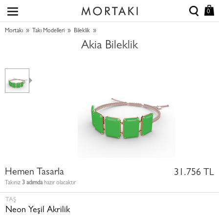
0
»
»
»
Mortakı
Takı Modelleri
Bileklik
Akia Bileklik
Hemen Tasarla
31.756 TL
Takınız
3 adımda
hazır olacaktır
TAŞ
Neon Yeşil Akrilik