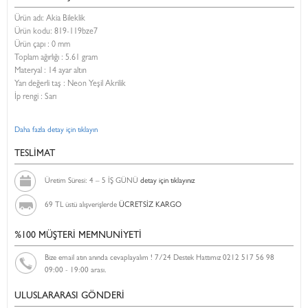
Ürün adı: Akia Bileklik
Ürün kodu:
819-119bze7
Ürün çapı : 0 mm
Toplam ağırlığı : 5.61 gram
Materyal : 14 ayar altın
Yarı değerli taş : Neon Yeşil Akrilik
İp rengi : Sarı
Daha fazla detay için tıklayın
TESLİMAT
Üretim Süresi: 4 – 5 İŞ GÜNÜ
detay için tıklayınız
69 TL üstü alışverişlerde
ÜCRETSİZ KARGO
%100 MÜŞTERİ MEMNUNİYETİ
Bize email atın anında cevaplayalım ! 7/24 Destek Hattımız 0212 517 56 98
09:00 - 19:00 arası.
ULUSLARARASI GÖNDERİ