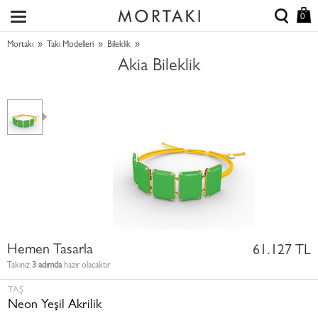
0
»
»
»
Mortakı
Takı Modelleri
Bileklik
Akia Bileklik
Hemen Tasarla
61.127 TL
Takınız
3 adımda
hazır olacaktır
TAŞ
Neon Yeşil Akrilik