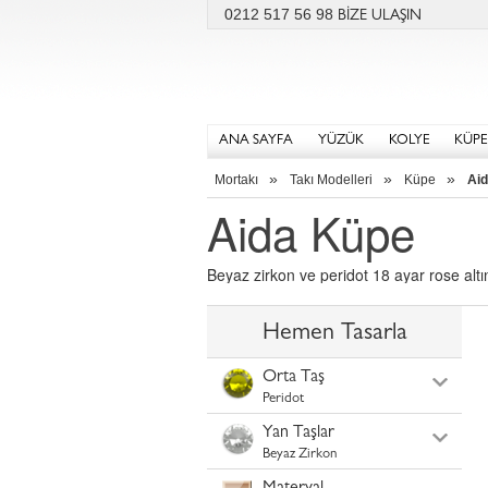
0212 517 56 98
BİZE ULAŞIN
ANA SAYFA
YÜZÜK
KOLYE
KÜPE
»
»
»
Mortakı
Takı Modelleri
Küpe
Ai
Aida Küpe
Beyaz zirkon ve peridot 18 ayar rose alt
Hemen Tasarla
Orta Taş
Peridot
Yan Taşlar
Beyaz Zirkon