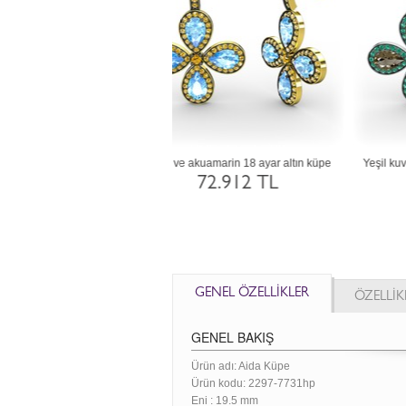
ve lab safir 18 ayar beyaz altın
Lab safir ve yeşil kuvars 18 ayar beyaz
Am
küpe
altın küpe
72.996 TL
72.912 TL
GENEL ÖZELLİKLER
ÖZELLİK
GENEL BAKIŞ
Ürün adı: Aida Küpe
Ürün kodu:
2297-7731hp
Eni :
19.5 mm