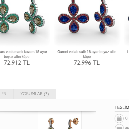
etist ve rodolit garnet 18 ayar altın küpe
Yeşil kuvars ve rodolit garnet 18 ayar al
küpe
72.912 TL
72.912 TL
LER
YORUMLAR (3)
TESLİ
Ür
69