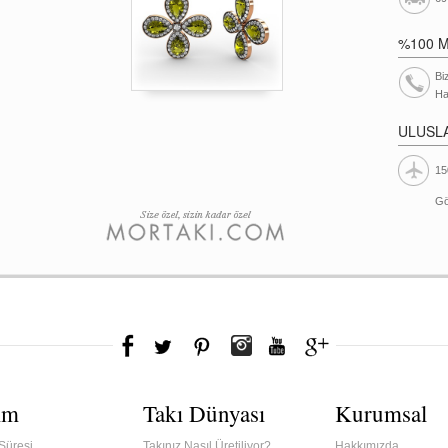
%100 
Bi
Ha
ULUSL
15
Gö
ım
Takı Dünyası
Kurumsal
Süresi
Takınız Nasıl Üretiliyor?
Hakkımızda