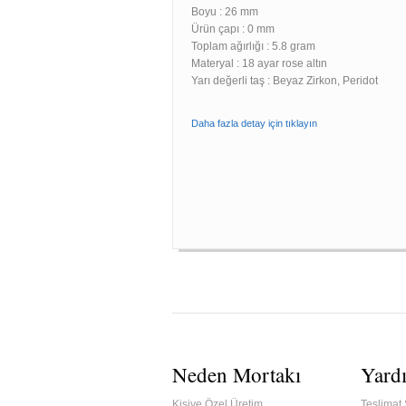
Boyu :
26 mm
Ürün çapı : 0 mm
Toplam ağırlığı : 5.8 gram
Materyal : 18 ayar rose altın
Yarı değerli taş : Beyaz Zirkon, Peridot
Daha fazla detay için tıklayın
Neden Mortakı
Yard
Kişiye Özel Üretim
Teslimat 