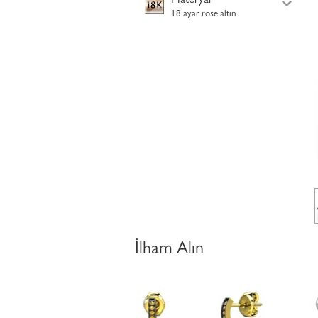
Materyal
18 ayar rose altın
İlham Alın