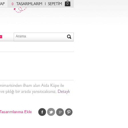
0
YAP
TASARIMLARIM
SEPETİM
0
mimarisinden ilham alan Aida Küpe ile
ve şıklığı bir arada yansıtıcaksınız.
Detaylı
Tasarımlarıma Ekle