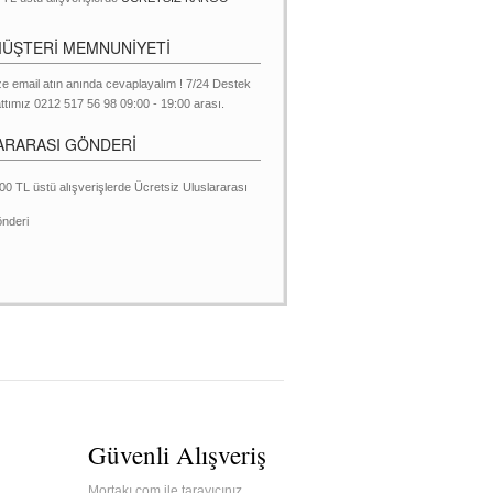
MÜŞTERİ MEMNUNİYETİ
ze email atın anında cevaplayalım ! 7/24 Destek
ttımız 0212 517 56 98 09:00 - 19:00 arası.
ARARASI GÖNDERİ
00 TL üstü alışverişlerde Ücretsiz Uluslararası
nderi
Güvenli Alışveriş
Mortakı.com ile tarayıcınız