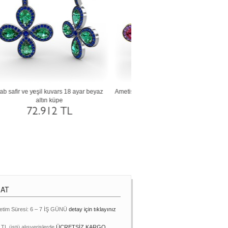
tın
Sitrin ve siyah zirkon 8 ayar rose altın küpe
Beyaz zirkon ve lab safir 8 ayar 
26.617 TL
26.740 TL
MAT
etim Süresi: 6 – 7 İŞ GÜNÜ
detay için tıklayınız
 TL üstü alışverişlerde
ÜCRETSİZ KARGO