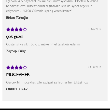
açarken ki o heyecanlı halimi hiç unutmayacağım.. Mortakı Aile'sine
Kendimizi özel hissetmemizi sağladıkları için de ayrıca teşekkür
ediyorum.. ''%100 Güvenle sipariş verebilirsiniz''
Birkan Türkoğlu
15 Nis 2019
çok güzel
Gösterişli ve şık . Boyutu mükemmel teşekkür ederim
Zeynep Gülay
24 Eki 2016
MUCEVHER
Gercek bir mucevher, aile yadigari saniyorlar her taktigimda
ORKIDE URAZ