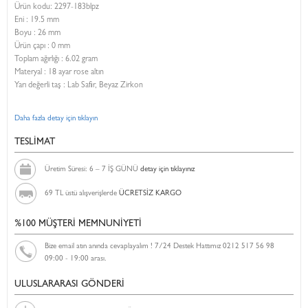
Ürün kodu:
2297-183blpz
Eni :
19.5 mm
Boyu :
26 mm
Ürün çapı : 0 mm
Toplam ağırlığı : 6.02 gram
Materyal : 18 ayar rose altın
Yarı değerli taş : Lab Safir, Beyaz Zirkon
Daha fazla detay için tıklayın
TESLİMAT
Üretim Süresi: 6 – 7 İŞ GÜNÜ
detay için tıklayınız
69 TL üstü alışverişlerde
ÜCRETSİZ KARGO
%100 MÜŞTERİ MEMNUNİYETİ
Bize email atın anında cevaplayalım ! 7/24 Destek Hattımız 0212 517 56 98
09:00 - 19:00 arası.
ULUSLARARASI GÖNDERİ