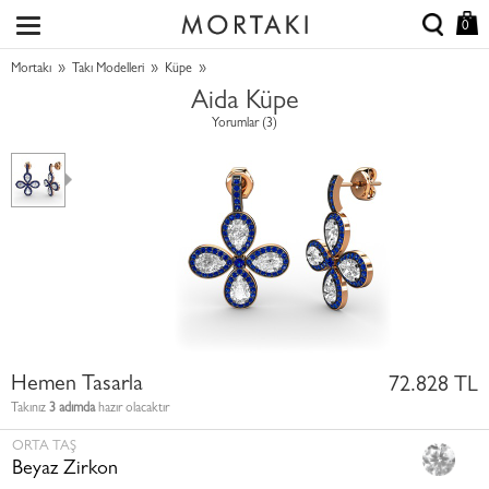
0
»
»
»
Mortakı
Takı Modelleri
Küpe
Aida Küpe
Yorumlar (3)
Hemen Tasarla
72.828 TL
Takınız
3 adımda
hazır olacaktır
ORTA TAŞ
Beyaz Zirkon