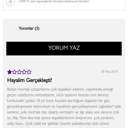
1500 TL üstü alışverişlerde Ücretsiz Uluslararası Gönderi
Yorumlar (3)
YORUM YAZ
20 Haz 2019
Hayalim Gerçekleşti!
Bütün mortakı çalışanlarına çok teşekkür ederim, yapımında emeği
geçen ustalarıma minnettarım, ürün tasarımı boyutu son derece
harikulade! çünkü 10 yıl önce hayalini kurduğum küpenin bir gün
gerçekleşmesini istiyordum ve hayalimin gerçekleşmesini sağladılar! iyiki
varsınız, iyiki mortakı dan sipariş vermişim ve ilgi alaka son derece çok
iyi, Alp Türe bey'ede ayrıca teşekkürlerimi iletiyorum, çok yardımcı
oldu bana.. Çok ciddi bir şekilde özenle paketlenmiş olan ürünü