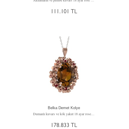
Akuamarin ve pembe kuvars 18 ayar rose altın kolye (40 cm rose altın rolo zincir)
111.101 TL
Belka Demet Kolye
Dumanlı kuvars ve kök yakut 18 ayar rose altın kolye (40 cm beyaz altın rolo zincir)
178.833 TL