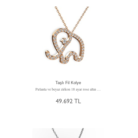
Taşlı Fil Kolye
Pırlanta ve beyaz zirkon 18 ayar rose altın kolye (0.036 karat, 40 cm rose altın rolo zincir)
49.692 TL