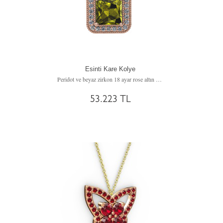
Esinti Kare Kolye
Peridot ve beyaz zirkon 18 ayar rose altın kolye (40 cm rose altın rolo zincir)
53.223 TL