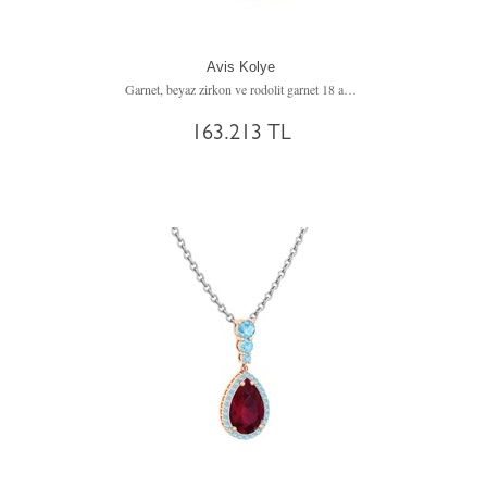
Avis Kolye
Garnet, beyaz zirkon ve rodolit garnet 18 ayar rose altın kolye (40 cm beyaz altın rolo zincir)
163.213 TL