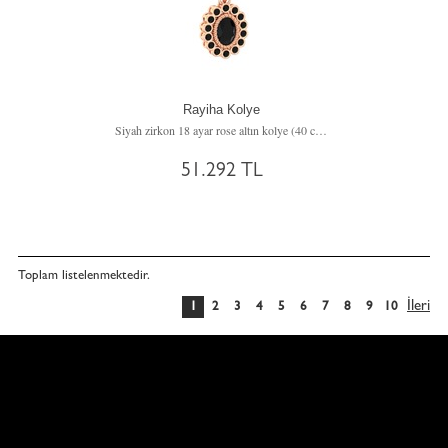
Rayiha Kolye
Siyah zirkon 18 ayar rose altın kolye (40 cm beyaz altın rolo zincir)
51.292 TL
Toplam
listelenmektedir.
İleri
1
2
3
4
5
6
7
8
9
10