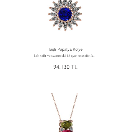
Taşlı Papatya Kolye
Lab safir ve swarovski 18 ayar rose altın kolye (40 cm rose altın rolo zincir)
94.130 TL