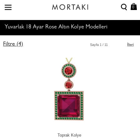
0
Yuvarlak 18 Ayar Rose Altın Kolye Modelleri
Filtre (4)
Sayfa
1
/ 11
İleri
Toprak Kolye