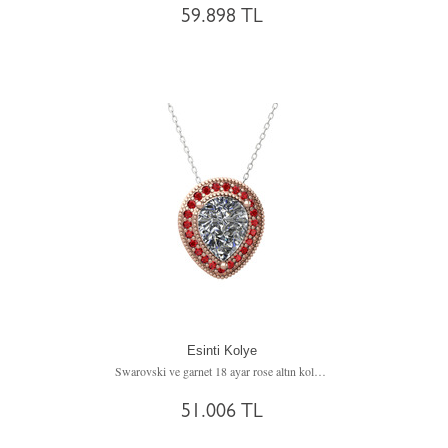
59.898 TL
Esinti Kolye
Swarovski ve garnet 18 ayar rose altın kolye (40 cm beyaz altın rolo zincir)
51.006 TL