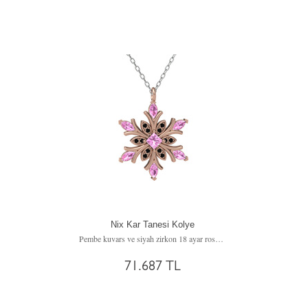
Nix Kar Tanesi Kolye
Pembe kuvars ve siyah zirkon 18 ayar rose altın kolye (40 cm beyaz altın rolo zincir)
71.687 TL