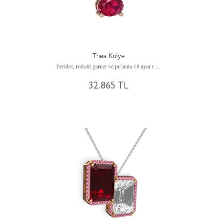
Thea Kolye
Peridot, rodolit garnet ve pırlanta 18 ayar rose altın kolye (0.036 karat, 40 cm rose altın rolo zincir)
32.865 TL