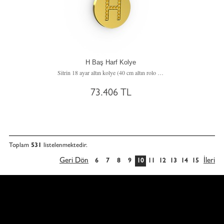
H Baş Harf Kolye
Sitrin 18 ayar altın kolye (40 cm altın rolo zincir)
73.406 TL
Toplam
531
listelenmektedir.
Geri Dön
İleri
6
7
8
9
10
11
12
13
14
15