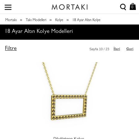
0
»
»
»
Mortakı
Takı Modelleri
Kolye
18 Ayar Altın Kolye
18 Ayar Altın Kolye Modelleri
Filtre
Sayfa
10
/ 23
İleri
Geri
Dikdörtgen Kolye