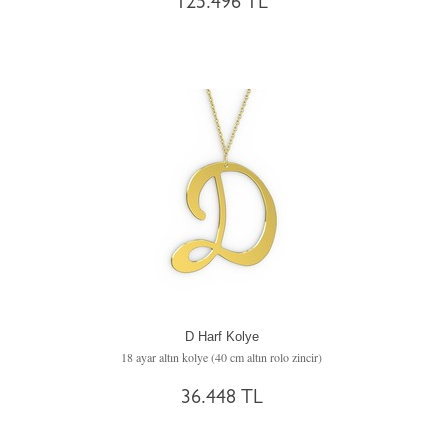
125.496 TL
D Harf Kolye
18 ayar altın kolye (40 cm altın rolo zincir)
36.448 TL