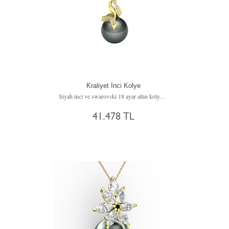
Kraliyet İnci Kolye
Siyah inci ve swarovski 18 ayar altın kolye (40 cm rose altın rolo zincir)
41.478 TL