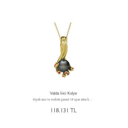
Valda İnci Kolye
Siyah inci ve rodolit garnet 18 ayar altın kolye (40 cm gümüş rolo zincir)
118.131 TL