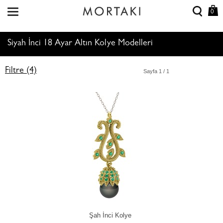
0
Siyah İnci 18 Ayar Altın Kolye Modelleri
Filtre (4)
Sayfa
1
/ 1
Şah İnci Kolye