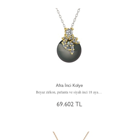
Afra İnci Kolye
Beyaz zirkon, pırlanta ve siyah inci 18 ayar altın kolye (0.176 karat, 40 cm beyaz altın rolo zincir)
69.602 TL