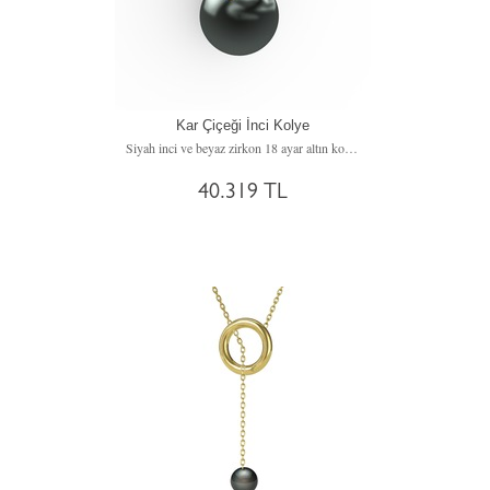
Kar Çiçeği İnci Kolye
Siyah inci ve beyaz zirkon 18 ayar altın kolye (40 cm rose altın rolo zincir)
40.319 TL