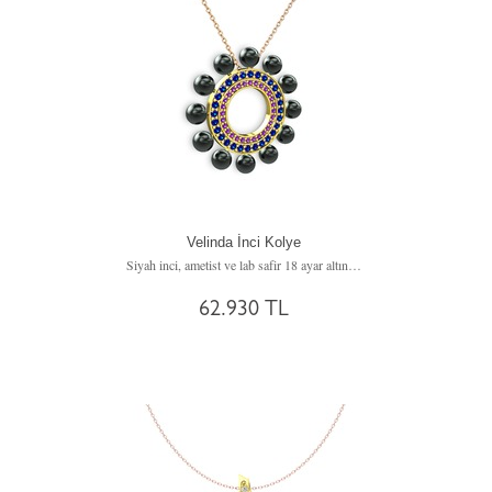
Velinda İnci Kolye
Siyah inci, ametist ve lab safir 18 ayar altın kolye (40 cm rose altın rolo zincir)
62.930 TL