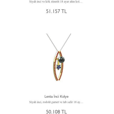
Siyah inci ve kök zümrüt 18 ayar altın kolye (40 cm gümüş rolo zincir)
51.157 TL
Lenta İnci Kolye
Siyah inci, rodolit garnet ve lab safir 18 ayar altın kolye (40 cm beyaz altın rolo zincir)
50.108 TL