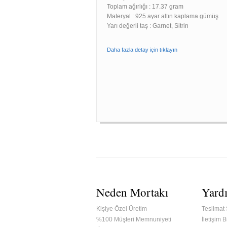
Toplam ağırlığı : 17.37 gram
Materyal : 925 ayar altın kaplama gümüş
Yarı değerli taş : Garnet, Sitrin
Daha fazla detay için tıklayın
Neden Mortakı
Yard
Kişiye Özel Üretim
Teslimat 
%100 Müşteri Memnuniyeti
İletişim Bi