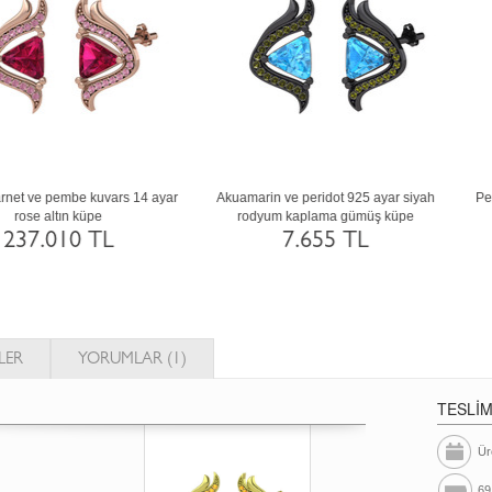
eşil kuvars ve garnet 14 ayar rose altın
Swarovski ve peridot 14 ayar rose altı
küpe
küpe
237.010 TL
237.010 TL
LER
YORUMLAR (1)
TESLİ
Ür
69