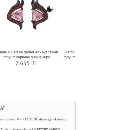
n
Siyah zirkon ve dumanlı kuvars 14 ayar
Akuamarin ve siyah zirkon 925 
beyaz altın küpe
altın kaplama gümüş kü
237.010 TL
7.654 TL
MAT
etim Süresi: 6 – 7 İŞ GÜNÜ
detay için tıklayınız
 TL üstü alışverişlerde
ÜCRETSİZ KARGO