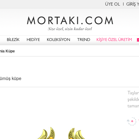
ÜYE OL
GİRİŞ 
BİLEZİK
HEDİYE
KOLEKSİYON
TREND
KİŞİYE ÖZEL ÜRETİM
nia Küpe
 gümüş küpe
Taşlar
şekild
tamaml