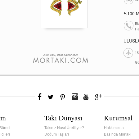
%100 
Bi
Ha
ULUSL
15
Gö
ım
Takı Dünyası
Kurumsal
Süresi
Takınız Nasıl Üretiliyor?
Hakkımızda
lgileri
Doğum Taşları
Basında Mortakı