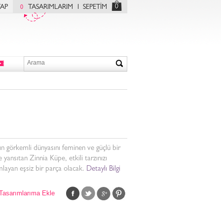
0
YAP
TASARIMLARIM
SEPETİM
0
ın görkemli dünyasını feminen ve güçlü bir
e yansıtan Zinnia Küpe, etkili tarzınızı
ayan eşsiz bir parça olacak.
Detaylı Bilgi
Tasarımlarıma Ekle