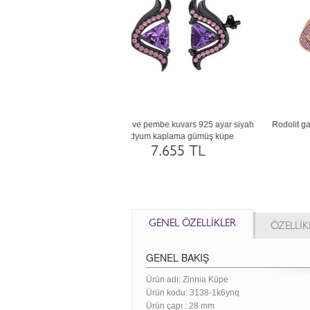
uvars ve garnet 925 ayar siyah
Pembe kuvars ve pırlanta 925 ayar siyah
Y
dyum kaplama gümüş küpe
rodyum kaplama gümüş küpe (0.306 karat)
7.655 TL
29.780 TL
GENEL ÖZELLİKLER
ÖZELLİK
GENEL BAKIŞ
Ürün adı: Zinnia Küpe
Ürün kodu:
3138-1k6ynq
Ürün çapı : 28 mm