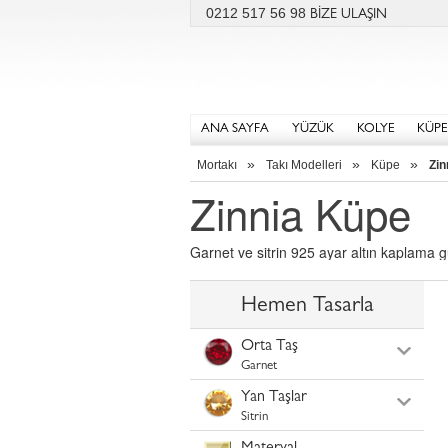
0212 517 56 98
BİZE ULAŞIN
ANA SAYFA
YÜZÜK
KOLYE
KÜPE
»
»
»
Mortakı
Takı Modelleri
Küpe
Zin
Zinnia Küpe
Garnet ve sitrin 925 ayar altın kaplama
Hemen Tasarla
Orta Taş
Garnet
Yan Taşlar
Sitrin