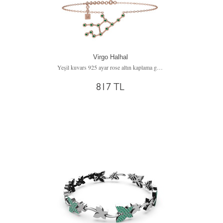
Virgo Halhal
Yeşil kuvars 925 ayar rose altın kaplama gümüş bilezik (20 cm gümüş rolo zincir)
817 TL