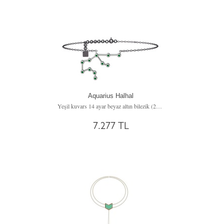
Aquarius Halhal
Yeşil kuvars 14 ayar beyaz altın bilezik (20 cm gümüş rolo zincir)
7.277 TL