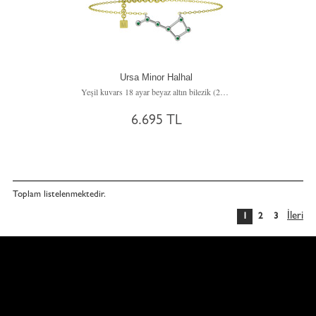
Ursa Minor Halhal
Yeşil kuvars 18 ayar beyaz altın bilezik (20 cm altın rolo zincir)
6.695 TL
Toplam
listelenmektedir.
İleri
1
2
3