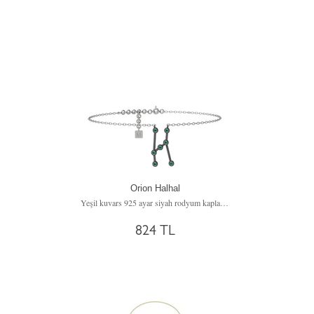
Orion Halhal
Yeşil kuvars 925 ayar siyah rodyum kaplama gümüş bilezik (20 cm gümüş rolo zincir)
824 TL