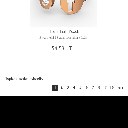
f Harfli Taşlı Yüzük
Swarovski 18 ayar rose altın yüzük
54.531 TL
Toplam
listelenmektedir.
İleri
1
2
3
4
5
6
7
8
9
10