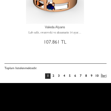
Valeda Alyans
Lab safir, swarovski ve akuamarin 14 ayar rose altın yüzük
107.861 TL
Toplam
listelenmektedir.
İleri
1
2
3
4
5
6
7
8
9
10