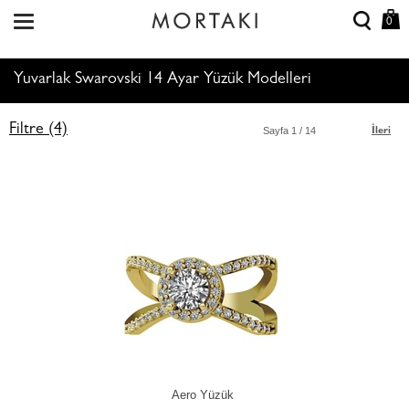
0
Yuvarlak Swarovski 14 Ayar Yüzük Modelleri
Filtre (4)
Sayfa
1
/ 14
İleri
Aero Yüzük