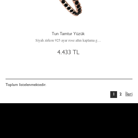
Tun Tamtur Yüzük
Siyah zirkon 925 ayar rose altın kaplama gümüş yüzük
4.433 TL
Toplam
listelenmektedir.
İleri
1
2