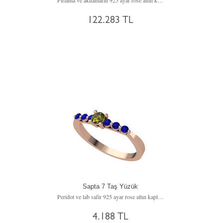
Pırlanta ve akuamarin 925 ayar rose altın kaplama gümüş yüzük (0.92 karat, lacivert mineli)
122.283 TL
Sapta 7 Taş Yüzük
Peridot ve lab safir 925 ayar rose altın kaplama gümüş yüzük
4.188 TL