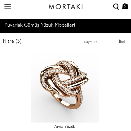
0
Yuvarlak Gümüş Yüzük Modelleri
Filtre (3)
Sayfa
1
/ 2
İleri
Arvia Yüzük