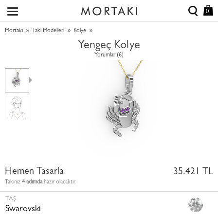
0
»
»
»
Mortakı
Takı Modelleri
Kolye
Yengeç Kolye
Yorumlar (6)
Hemen Tasarla
35.421 TL
Takınız
4 adımda
hazır olacaktır
TAŞ
Swarovski