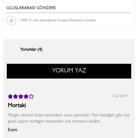
ULUSLARARASI GÖNDERİ
1500 TL üstü alışverişlerde Ücretsiz Uluslararası Gönderi
Yorumlar (4)
YORUM YAZ
3 Eyl 2019
Mortaki
Yengec desenli kolye ariyordum uzun zamandir. Tam istedigim gibi cok
guzel siparis verdigim herseyden cok memnun kaldim.
Ecem