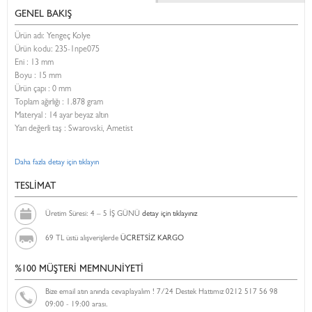
GENEL BAKIŞ
Ürün adı: Yengeç Kolye
Ürün kodu:
235-1npe075
Eni :
13 mm
Boyu :
15 mm
Ürün çapı : 0 mm
Toplam ağırlığı : 1.878 gram
Materyal : 14 ayar beyaz altın
Yarı değerli taş : Swarovski, Ametist
Daha fazla detay için tıklayın
TESLİMAT
Üretim Süresi: 4 – 5 İŞ GÜNÜ
detay için tıklayınız
69 TL üstü alışverişlerde
ÜCRETSİZ KARGO
%100 MÜŞTERİ MEMNUNİYETİ
Bize email atın anında cevaplayalım ! 7/24 Destek Hattımız 0212 517 56 98
09:00 - 19:00 arası.