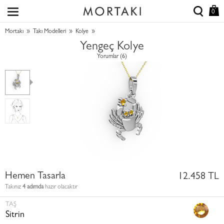
0
»
»
»
Mortakı
Takı Modelleri
Kolye
Yengeç Kolye
Yorumlar (6)
Hemen Tasarla
12.458 TL
Takınız
4 adımda
hazır olacaktır
TAŞ
Sitrin