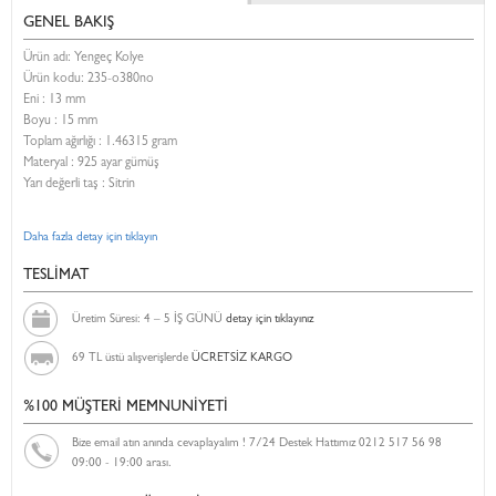
GENEL BAKIŞ
Ürün adı: Yengeç Kolye
Ürün kodu:
235-o380no
Eni :
13 mm
Boyu :
15 mm
Toplam ağırlığı : 1.46315 gram
Materyal : 925 ayar gümüş
Yarı değerli taş : Sitrin
Daha fazla detay için tıklayın
TESLİMAT
Üretim Süresi: 4 – 5 İŞ GÜNÜ
detay için tıklayınız
69 TL üstü alışverişlerde
ÜCRETSİZ KARGO
%100 MÜŞTERİ MEMNUNİYETİ
Bize email atın anında cevaplayalım ! 7/24 Destek Hattımız 0212 517 56 98
09:00 - 19:00 arası.