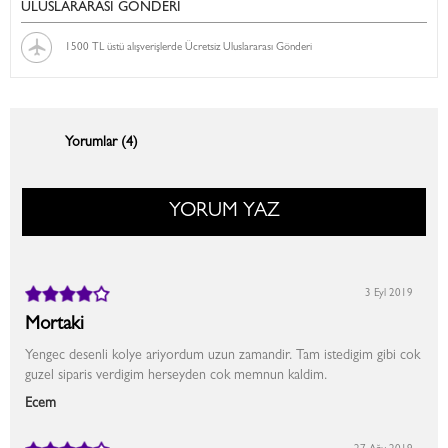
ULUSLARARASI GÖNDERİ
1500 TL üstü alışverişlerde Ücretsiz Uluslararası Gönderi
Yorumlar (4)
YORUM YAZ
3 Eyl 2019
Mortaki
Yengec desenli kolye ariyordum uzun zamandir. Tam istedigim gibi cok
guzel siparis verdigim herseyden cok memnun kaldim.
Ecem