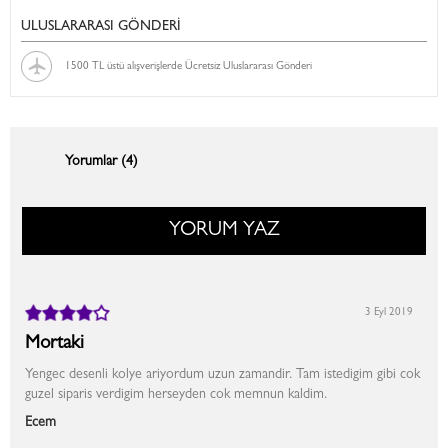
ULUSLARARASI GÖNDERİ
1500 TL üstü alışverişlerde Ücretsiz Uluslararası Gönderi
Yorumlar (4)
YORUM YAZ
3 Eyl 2019
Mortaki
Yengec desenli kolye ariyordum uzun zamandir. Tam istedigim gibi cok
guzel siparis verdigim herseyden cok memnun kaldim.
Ecem