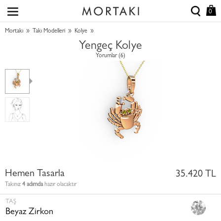
0
»
»
»
Mortakı
Takı Modelleri
Kolye
Yengeç Kolye
Yorumlar (6)
Hemen Tasarla
35.420 TL
Takınız
4 adımda
hazır olacaktır
TAŞ
Beyaz Zirkon