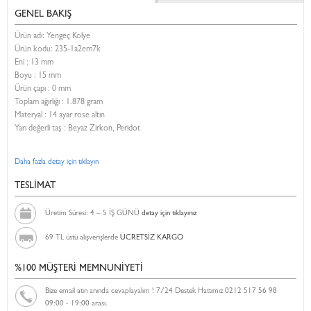
GENEL BAKIŞ
Ürün adı: Yengeç Kolye
Ürün kodu:
235-1a2em7k
Eni :
13 mm
Boyu :
15 mm
Ürün çapı : 0 mm
Toplam ağırlığı : 1.878 gram
Materyal : 14 ayar rose altın
Yarı değerli taş : Beyaz Zirkon, Peridot
Daha fazla detay için tıklayın
TESLİMAT
Üretim Süresi: 4 – 5 İŞ GÜNÜ
detay için tıklayınız
69 TL üstü alışverişlerde
ÜCRETSİZ KARGO
%100 MÜŞTERİ MEMNUNİYETİ
Bize email atın anında cevaplayalım ! 7/24 Destek Hattımız 0212 517 56 98
09:00 - 19:00 arası.