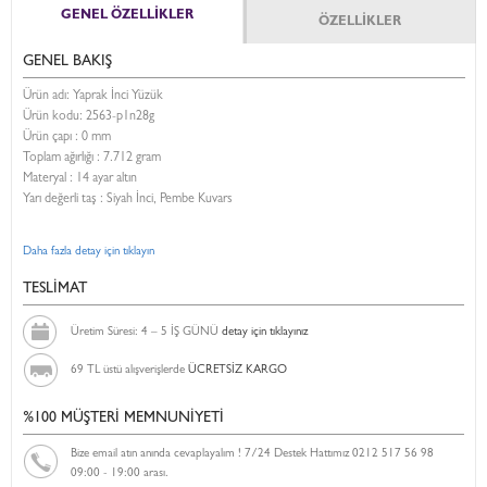
GENEL ÖZELLİKLER
ÖZELLİKLER
GENEL BAKIŞ
Ürün adı: Yaprak İnci Yüzük
Ürün kodu:
2563-p1n28g
Ürün çapı : 0 mm
Toplam ağırlığı : 7.712 gram
Materyal : 14 ayar altın
Yarı değerli taş : Siyah İnci, Pembe Kuvars
Daha fazla detay için tıklayın
TESLİMAT
Üretim Süresi: 4 – 5 İŞ GÜNÜ
detay için tıklayınız
69 TL üstü alışverişlerde
ÜCRETSİZ KARGO
%100 MÜŞTERİ MEMNUNİYETİ
Bize email atın anında cevaplayalım ! 7/24 Destek Hattımız 0212 517 56 98
09:00 - 19:00 arası.