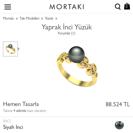
0
»
»
»
Mortakı
Takı Modelleri
Yüzük
Yaprak İnci Yüzük
Yorumlar (1)
Hemen Tasarla
88.524 TL
Takınız
4 adımda
hazır olacaktır
İNCI
Siyah İnci