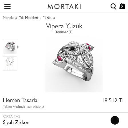
0
»
»
»
Mortakı
Takı Modelleri
Yüzük
Vipera Yüzük
Yorumlar (1)
Hemen Tasarla
18.512 TL
Takınız
4 adımda
hazır olacaktır
ORTA TAŞ
Siyah Zirkon