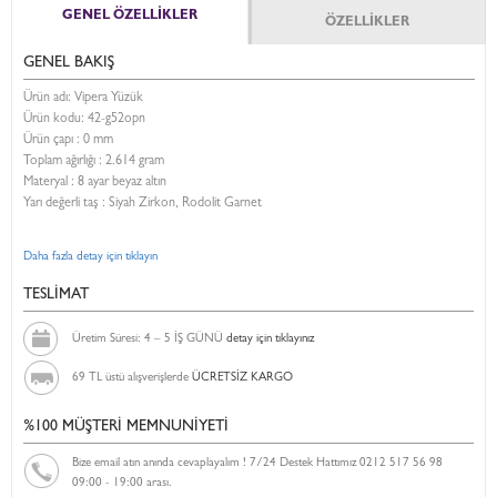
GENEL ÖZELLİKLER
ÖZELLİKLER
GENEL BAKIŞ
Ürün adı: Vipera Yüzük
Ürün kodu:
42-g52opn
Ürün çapı : 0 mm
Toplam ağırlığı : 2.614 gram
Materyal : 8 ayar beyaz altın
Yarı değerli taş : Siyah Zirkon, Rodolit Garnet
Daha fazla detay için tıklayın
TESLİMAT
Üretim Süresi: 4 – 5 İŞ GÜNÜ
detay için tıklayınız
69 TL üstü alışverişlerde
ÜCRETSİZ KARGO
%100 MÜŞTERİ MEMNUNİYETİ
Bize email atın anında cevaplayalım ! 7/24 Destek Hattımız 0212 517 56 98
09:00 - 19:00 arası.