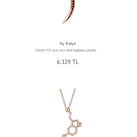
Ay Kolye
Garnet 925 ayar rose altın kaplama gümüş kolye (40 cm gümüş rolo zincir)
6.329 TL