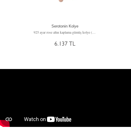
Serotonin Kolye
925 ayar rose altın kaplama gümüş kolye (40 cm gümüş rolo zincir)
6.137 TL