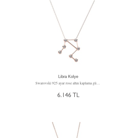
Libra Kolye
Swarovski 925 ayar rose altın kaplama gümüş kolye (40 cm gümüş rolo zincir)
6.146 TL