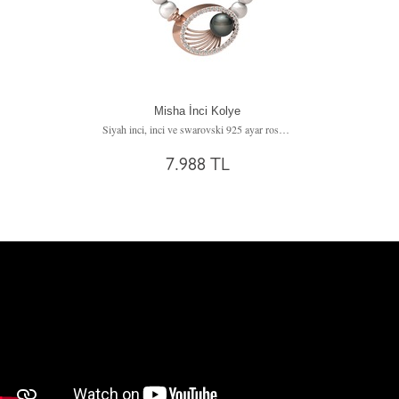
Misha İnci Kolye
Siyah inci, inci ve swarovski 925 ayar rose altın kaplama gümüş kolye
7.988 TL