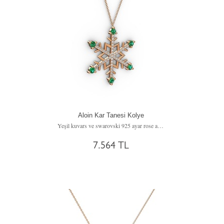
Aloin Kar Tanesi Kolye
Yeşil kuvars ve swarovski 925 ayar rose altın kaplama gümüş kolye (40 cm gümüş rolo zincir)
7.564 TL