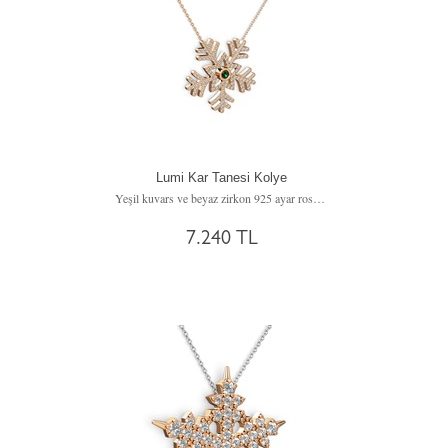
Lumi Kar Tanesi Kolye
Yeşil kuvars ve beyaz zirkon 925 ayar rose altın kaplama gümüş kolye (40 cm gümüş rolo zincir)
7.240 TL