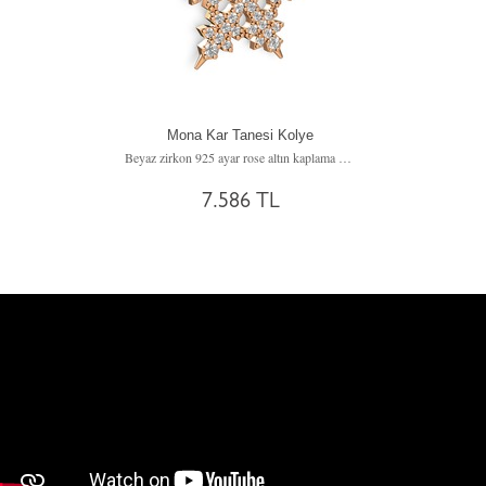
Mona Kar Tanesi Kolye
Beyaz zirkon 925 ayar rose altın kaplama gümüş kolye (40 cm gümüş rolo zincir)
7.586 TL