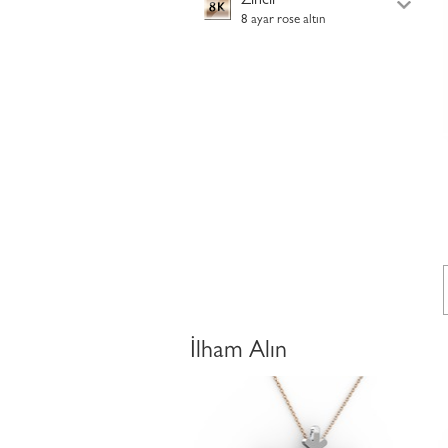
Zincir
8 ayar rose altın
İlham Alın