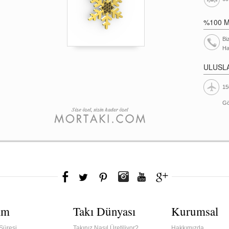
%100 
Bi
Ha
ULUSL
15
Gö
ım
Takı Dünyası
Kurumsal
Süresi
Takınız Nasıl Üretiliyor?
Hakkımızda