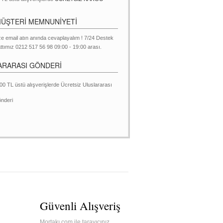
MÜŞTERİ MEMNUNİYETİ
ze email atın anında cevaplayalım ! 7/24 Destek
ttımız 0212 517 56 98 09:00 - 19:00 arası.
ARARASI GÖNDERİ
00 TL üstü alışverişlerde Ücretsiz Uluslararası
nderi
Güvenli Alışveriş
Mortakı.com ile tarayıcınız