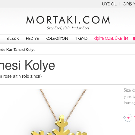
ÜYE OL
GİRİŞ 
BİLEZİK
HEDİYE
KOLEKSİYON
TREND
KİŞİYE ÖZEL ÜRETİM
nde Kar Tanesi Kolye
nesi Kolye
rose altın rolo zincir)
Size öz
yansıt
kamaş