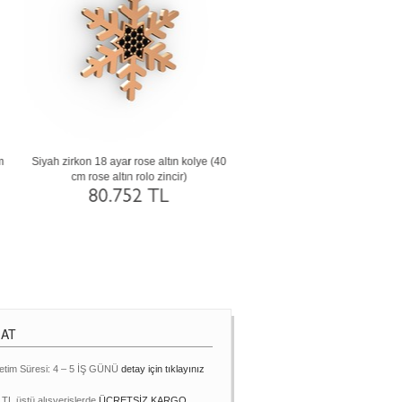
m
Siyah zirkon 18 ayar rose altın kolye (40
Dumanlı kuvars 14 ayar rose alt
cm rose altın rolo zincir)
(40 cm altın rolo zincir)
80.752 TL
66.156 TL
MAT
etim Süresi: 4 – 5 İŞ GÜNÜ
detay için tıklayınız
 TL üstü alışverişlerde
ÜCRETSİZ KARGO