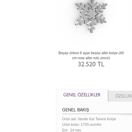
 kuvars 14 ayar rose altın kolye
Beyaz zirkon 8 ayar beyaz altın kolye (40
(40 cm altın rolo zincir)
cm rose altın rolo zincir)
58.368 TL
32.520 TL
GENEL ÖZELLİKLER
ÖZELLİK
GENEL BAKIŞ
Ürün adı: Vande Kar Tanesi Kolye
Ürün kodu:
1755-xcm4lv
Eni :
24 mm