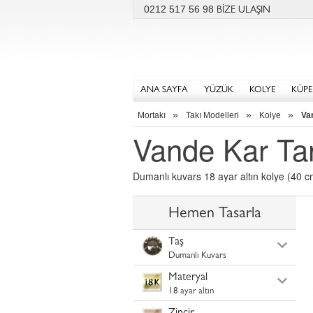
0212 517 56 98
BİZE ULAŞIN
ANA SAYFA
YÜZÜK
KOLYE
KÜPE
»
»
»
Mortakı
Takı Modelleri
Kolye
Va
Vande Kar Ta
Dumanlı kuvars 18 ayar altın kolye (40 cm 
Hemen Tasarla
Taş
Dumanlı Kuvars
Materyal
18 ayar altın