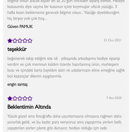
bilginiz olsun alacak kişiler en az 20 gün önceden sipariş etmeli. Hediye
kutusunda diye saçma bir kutunun içine koymuşlar ufacık yüzüğü. 3
hafta kesin beklemeniz gerecek bilginiz olsun.. Yüzüğe diyebileceğim
hiç birşey yok çok hoş...
Güven PAMUK
23 Oca 2021
teşekkür
beğenerek takip ettiğim site idi . yılbaşında arkadaşıma hediye siparişi
verdim ve çok memnun kaldım özenle hazırlanmış ürün, muhteşem
kutu ve içindeki karta bayıldım sizin ve ustalarınızın eline emeğine sağlık
bol kazançlar dilerim saygılarımla
engin sarıtaş
7 Ara 2020
Beklentimin Altında
Yüzük güzel ama fotoğrafta daha uzunlamasına olmasına rağmen daha
yuvarlak geldi, ve bu kadar para veriyoruz ama yapıştırma yerleri belli,
yapıştırılan yerler çıkıntı gibi duruyor, hediye olduğu için iade