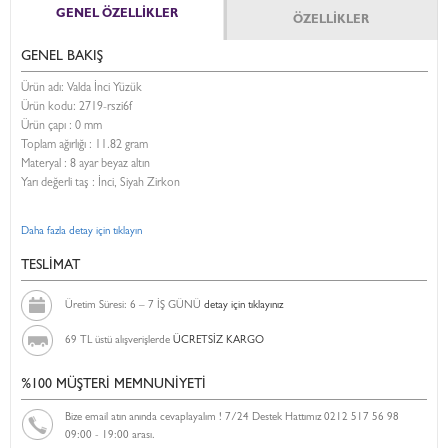
GENEL ÖZELLİKLER
ÖZELLİKLER
GENEL BAKIŞ
Ürün adı: Valda İnci Yüzük
Ürün kodu:
2719-rszi6f
Ürün çapı : 0 mm
Toplam ağırlığı : 11.82 gram
Materyal : 8 ayar beyaz altın
Yarı değerli taş : İnci, Siyah Zirkon
Daha fazla detay için tıklayın
TESLİMAT
Üretim Süresi: 6 – 7 İŞ GÜNÜ
detay için tıklayınız
69 TL üstü alışverişlerde
ÜCRETSİZ KARGO
%100 MÜŞTERİ MEMNUNİYETİ
Bize email atın anında cevaplayalım ! 7/24 Destek Hattımız 0212 517 56 98
09:00 - 19:00 arası.