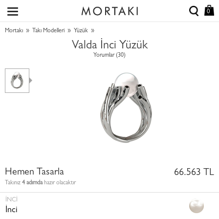
0
»
»
»
Mortakı
Takı Modelleri
Yüzük
Valda İnci Yüzük
Yorumlar (30)
Hemen Tasarla
66.563 TL
Takınız
4 adımda
hazır olacaktır
İNCI
İnci