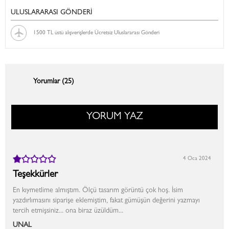
ULUSLARARASI GÖNDERİ
1500 TL üstü alışverişlerde Ücretsiz Uluslararası Gönderi
Yorumlar (25)
YORUM YAZ
4 Oca 2024
Teşekkürler
En kıymetlime almıştım. Ölçü tasarım görüntü çok hoş. İsim
yazdırlımasını siparişe eklemiştim, fakat gümüşün değerini yazmayı
tercih etmişsiniz... ona biraz üzüldüm...
ÜNAL