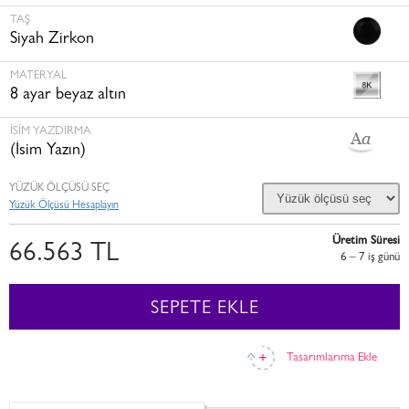
TAŞ
Siyah Zirkon
MATERYAL
8 ayar beyaz altın
İSİM YAZDIRMA
(İsim Yazın)
YÜZÜK ÖLÇÜSÜ SEÇ
Yüzük Ölçüsü Hesaplayın
Üretim Süresi
66.563 TL
6 – 7 i̇ş günü
SEPETE EKLE
Tasarımlarıma Ekle