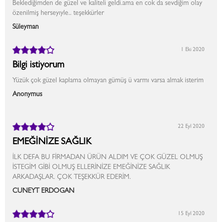
Beklediğimden de güzel ve kaliteli geldi.ama en cok da sevdiğim olay
özenilmiş herseyıyle.. teşekkürler
Süleyman
1 Eki 2020
Bilgi istiyorum
Yüzük çok güzel kaplama olmayan gümüş ü varmı varsa almak isterim
Anonymus
22 Eyl 2020
EMEĞİNİZE SAĞLIK
İLK DEFA BU FİRMADAN ÜRÜN ALDIM VE ÇOK GÜZEL OLMUŞ
İSTEGİM GİBİ OLMUŞ ELLERİNİZE EMEĞİNİZE SAĞLIK
ARKADAŞLAR. ÇOK TEŞEKKÜR EDERİM.
CÜNEYT ERDOĞAN
15 Eyl 2020