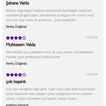
Şahane Valda
Ailemin doğumgunu hediyesi olarak kendi tasarladigim yuzuk tam
hayalideki gb geldi yapim asamalarinda sordugum her soruya cevap
veren bir ekip harika bir gonderim... Çok tesekkurler...
Sevinç Doğanay
14 Eyl 2020
Muhtesem Valda
Hem iletisim hem paketleme hem de urun sahane cok tesekkurler
Mortaki super profesyonel calisiyorsunuz
Sevinç Doğanay
12 Eyl 2020
çok başarılı
ürün tam istediğimiz tipte geldi, hiçbir kusur yada eksik bulunmuyor.
yüzük ölçüsünde hata yaptığım içinse ulaştığımda hemen yardımcı
oldular. müşteri hizmetleri çok başarılı, tavsiye olunur.
emirhan hamarat