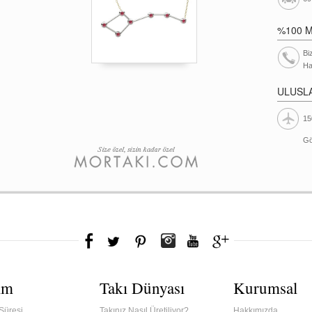
%100 
Bi
Ha
ULUSL
15
Gö
ım
Takı Dünyası
Kurumsal
Süresi
Takınız Nasıl Üretiliyor?
Hakkımızda