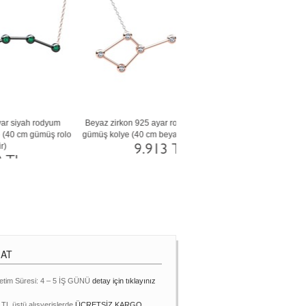
Beyaz zirkon 925 ayar siyah rodyum
Dumanlı kuvars 14 ayar rose alt
kaplama gümüş kolye (40 cm altın rolo
(40 cm beyaz altın rolo zin
zincir)
70.827 TL
9.913 TL
MAT
etim Süresi: 4 – 5 İŞ GÜNÜ
detay için tıklayınız
 TL üstü alışverişlerde
ÜCRETSİZ KARGO