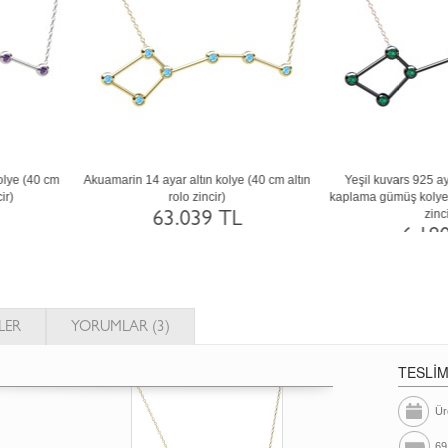
Siyah zirkon 8 ayar altın kolye (40 cm
Sitrin 8 ayar beyaz altın kolye (40 cm
beyaz altın rolo zincir)
gümüş rolo zincir)
38.594 TL
30.500 TL
LER
YORUMLAR (3)
TESLİ
Ür
69