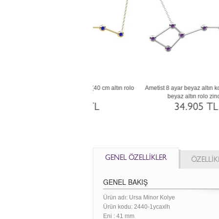
 kuvars 925 ayar siyah rodyum
Beyaz zirkon 925 ayar rose altın kaplama
gümüş kolye (40 cm gümüş rolo
gümüş kolye (40 cm beyaz altın rolo zincir)
zincir)
9.913 TL
6.180 TL
GENEL ÖZELLİKLER
ÖZELLİK
GENEL BAKIŞ
Ürün adı: Ursa Minor Kolye
Ürün kodu:
2440-1ycaxlh
Eni :
41 mm