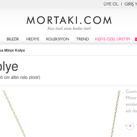
ÜYE OL
GİRİŞ 
BİLEZİK
HEDİYE
KOLEKSİYON
TREND
KİŞİYE ÖZEL ÜRETİM
sa Minor Kolye
olye
 cm altın rolo zincir)
Cosmo
Minor 
esinle
adı da