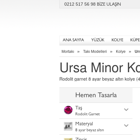
0212 517 56 98
BİZE ULAŞIN
ANA SAYFA
YÜZÜK
KOLYE
KÜPE
»
»
»
Mortakı
Takı Modelleri
Kolye
Ur
Ursa Minor K
Rodolit garnet 8 ayar beyaz altın kolye (40
Hemen Tasarla
Taş
Rodolit Garnet
Materyal
8 ayar beyaz altın