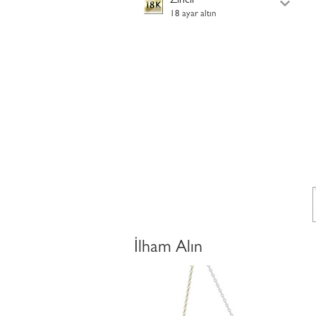
Zincir
18 ayar altın
İlham Alın