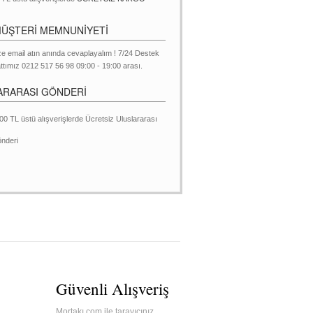
MÜŞTERİ MEMNUNİYETİ
ze email atın anında cevaplayalım ! 7/24 Destek
ttımız 0212 517 56 98 09:00 - 19:00 arası.
ARARASI GÖNDERİ
00 TL üstü alışverişlerde Ücretsiz Uluslararası
nderi
Güvenli Alışveriş
Mortakı.com ile tarayıcınız