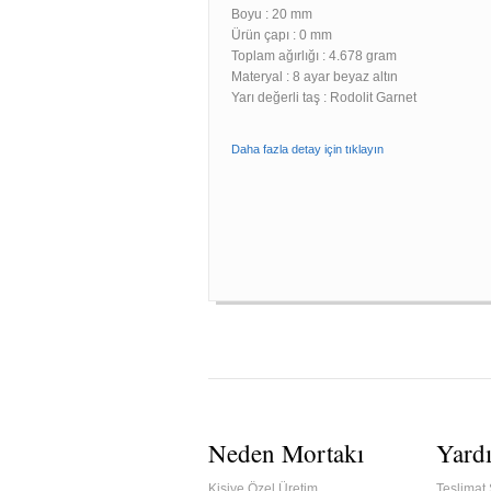
Boyu :
20 mm
Ürün çapı : 0 mm
Toplam ağırlığı : 4.678 gram
Materyal : 8 ayar beyaz altın
Yarı değerli taş : Rodolit Garnet
Daha fazla detay için tıklayın
Neden Mortakı
Yard
Kişiye Özel Üretim
Teslimat 