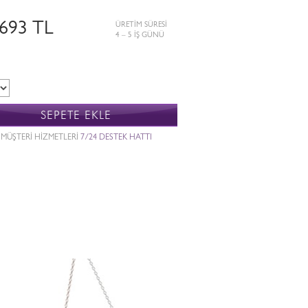
.693 TL
ÜRETİM SÜRESİ
4 – 5 İŞ GÜNÜ
SEPETE EKLE
MÜŞTERİ HİZMETLERİ
7/24 DESTEK HATTI