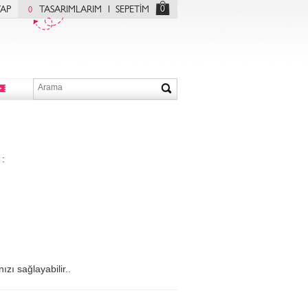
0
YAP
TASARIMLARIM
SEPETİM
0
 :
ızı sağlayabilir..