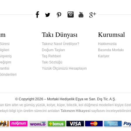
ım
Takı Dünyası
Kurumsal
Süresi
Takınız Nasıl Üretiliyor?
Hakkımızda
lgileri
Doğum Taşları
Basında Mortakı
lışveriş
Taş Rehberi
Kariyer
Değişim
Takı Sözlüğü
antisi
Yüzük Ölçünüzü Hesaplayın
 Gönderileri
© Copyright 2026 –
Mortaki Hediyelik Eşya ve San. Dış Tic. A.Ş.
an tüm altın ve gümüş yüzük, kolye, küpe, bilezik, kol düğmesi modelleri kişiye özel 
etaylı bilgi için üretim sürecini anlatan
Takınızın Hikayesi
sayfasını inceleyebilirsini