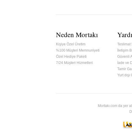
Neden Mortakı
Yard
Kişiye Özel Üretim
Teslimat 
%100 Müşteri Memnuniyeti
İletişim Bi
Özel Hediye Paketi
Güvenli A
7/24 Müşteri Hizmetleri
İade ve 
Tamir Gar
ified & Secured Godaddy
Yurt dışı
Mortakı.com da yer al
D