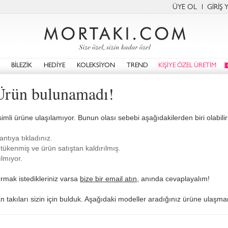
ÜYE OL
GİRİŞ 
BİLEZİK
HEDİYE
KOLEKSİYON
TREND
KİŞİYE ÖZEL ÜRETİM
Ürün bulunamadı!
simli ürüne ulaşılamıyor. Bunun olası sebebi aşağıdakilerden biri olabilir
antıya tıkladınız.
tükenmiş ve ürün satıştan kaldırılmış.
lmıyor.
rmak istedikleriniz varsa
bize bir email atın
, anında cevaplayalım!
an takıları sizin için bulduk. Aşağıdaki modeller aradığınız ürüne ulaşman