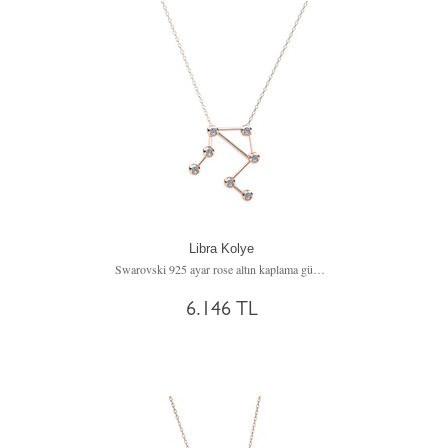
Libra Kolye
Swarovski 925 ayar rose altın kaplama gümüş kolye (40 cm gümüş rolo zincir)
6.146 TL