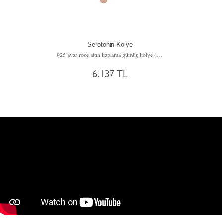
Serotonin Kolye
925 ayar rose altın kaplama gümüş kolye (40 cm gümüş rolo zincir)
6.137 TL