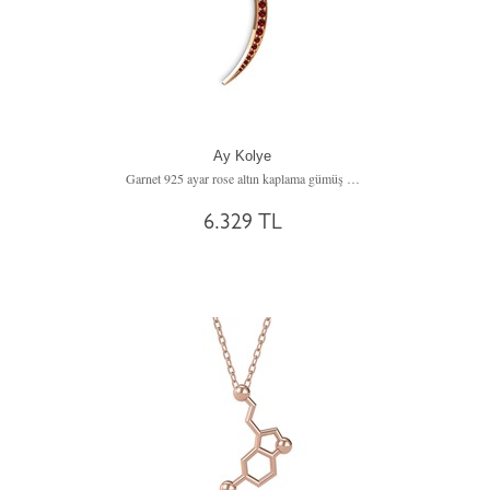
Ay Kolye
Garnet 925 ayar rose altın kaplama gümüş kolye (40 cm gümüş rolo zincir)
6.329 TL