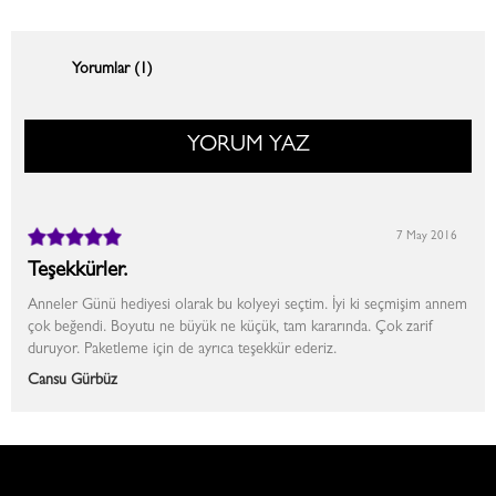
Yorumlar (1)
YORUM YAZ
7 May 2016
Teşekkürler.
Anneler Günü hediyesi olarak bu kolyeyi seçtim. İyi ki seçmişim annem
çok beğendi. Boyutu ne büyük ne küçük, tam kararında. Çok zarif
duruyor. Paketleme için de ayrıca teşekkür ederiz.
Cansu Gürbüz