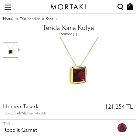
0
»
»
»
Mortakı
Takı Modelleri
Kolye
Tenda Kare Kolye
Yorumlar (1)
Hemen Tasarla
121.254 TL
Takınız
3 adımda
hazır olacaktır
TAŞ
Rodolit Garnet