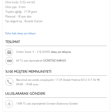
Ürün kodu:
2152-vte162
Ürün çapı : 0 mm
Toplam ağırlığı : 17.59 gram
Materyal : 18 ayar altın
Yarı değerli taş : Rodolit Garnet
Daha fazla detay için tıklayın
TESLİMAT
Üretim Süresi: 4 – 5 İŞ GÜNÜ
detay için tıklayınız
69 TL üstü alışverişlerde
ÜCRETSİZ KARGO
%100 MÜŞTERİ MEMNUNİYETİ
Bize email atın anında cevaplayalım ! 7/24 Destek Hattımız 0212 517 56 98
09:00 - 19:00 arası.
ULUSLARARASI GÖNDERİ
1500 TL üstü alışverişlerde Ücretsiz Uluslararası Gönderi