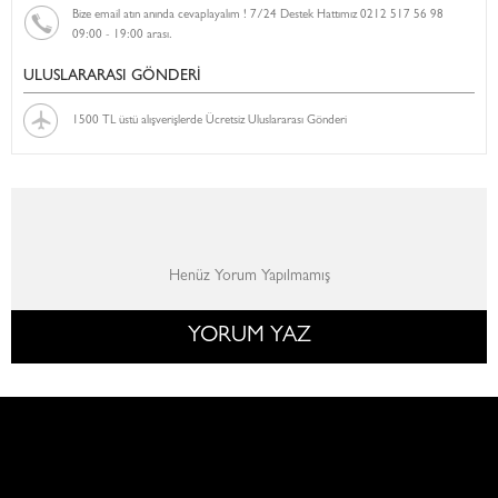
Bize email atın anında cevaplayalım ! 7/24 Destek Hattımız 0212 517 56 98
09:00 - 19:00 arası.
ULUSLARARASI GÖNDERİ
1500 TL üstü alışverişlerde Ücretsiz Uluslararası Gönderi
Henüz Yorum Yapılmamış
YORUM YAZ