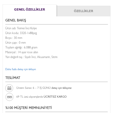
GENEL ÖZELLİKLER
ÖZELLİKLER
GENEL BAKIŞ
Ürün adı: Teimei İnci Kolye
Ürün kodu:
3320-1v88pzg
Boyu :
30 mm
Ürün çapı : 0 mm
Toplam ağırlığı : 6.088 gram
Materyal : 14 ayar rose altın
Yarı değerli taş : Siyah İnci, Akuamarin, Sitrin
Daha fazla detay için tıklayın
TESLİMAT
Üretim Süresi: 6 – 7 İŞ GÜNÜ
detay için tıklayınız
69 TL üstü alışverişlerde
ÜCRETSİZ KARGO
%100 MÜŞTERİ MEMNUNİYETİ