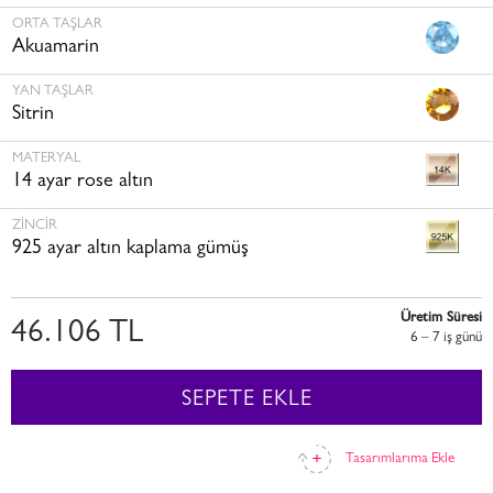
ORTA TAŞLAR
Akuamarin
YAN TAŞLAR
Sitrin
MATERYAL
14 ayar rose altın
ZINCIR
925 ayar altın kaplama gümüş
Üretim Süresi
46.106 TL
6 – 7 i̇ş günü
SEPETE EKLE
Tasarımlarıma Ekle