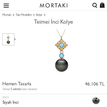
0
»
»
»
Mortakı
Takı Modelleri
Kolye
Teimei İnci Kolye
Hemen Tasarla
46.106 TL
Takınız
5 adımda
hazır olacaktır
İNCI
Siyah İnci