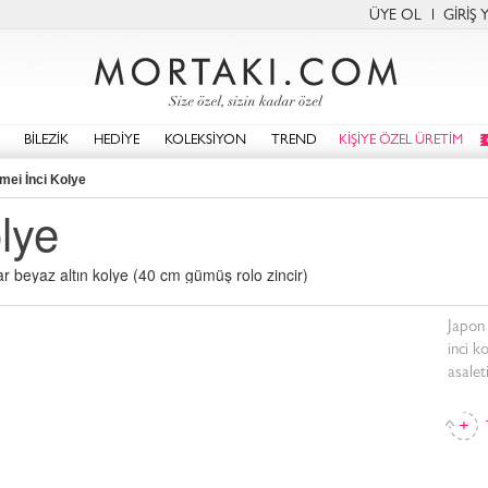
ÜYE OL
GİRİŞ 
BİLEZİK
HEDİYE
KOLEKSİYON
TREND
KİŞİYE ÖZEL ÜRETİM
mei İnci Kolye
lye
yar beyaz altın kolye (40 cm gümüş rolo zincir)
Japon 
inci k
asalet