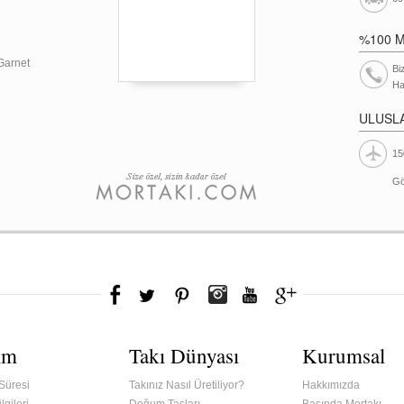
%100 
 Garnet
Bi
Ha
ULUSL
15
Gö
ım
Takı Dünyası
Kurumsal
Süresi
Takınız Nasıl Üretiliyor?
Hakkımızda