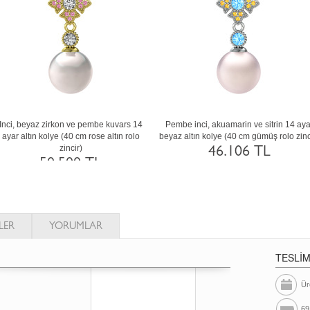
e dumanlı kuvars
Pembe inci, peridot ve siyah zirkon 8 ayar
Inci, pembe kuvars
40 cm altın rolo
altın kolye (40 cm beyaz altın rolo zincir)
altın kolye (40 cm 
31.873 TL
31.
TL
LER
YORUMLAR
TESLİ
Ür
69