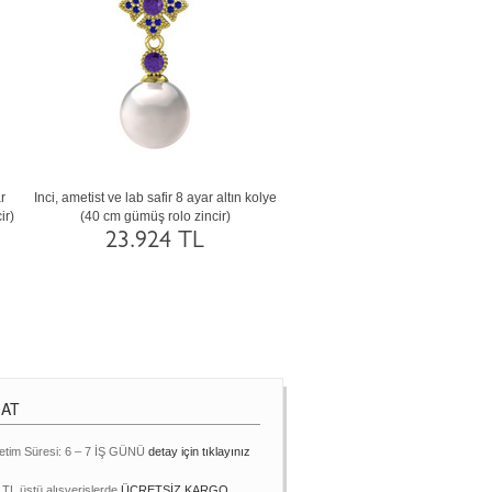
 ve peridot 8 ayar rose
Siyah inci, ametist ve sitrin 925 ayar
Inci, lab 
rose altın rolo zincir)
gümüş kolye (40 cm altın rolo zincir)
gümüş kolye 
869 TL
10.972 TL
MAT
etim Süresi: 6 – 7 İŞ GÜNÜ
detay için tıklayınız
 TL üstü alışverişlerde
ÜCRETSİZ KARGO