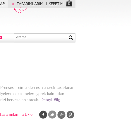
0
YAP
TASARIMLARIM
SEPETİM
0
Prensesi Teimei’den esinlenerek tasarlanan
olyelerimiz kelimelere gerek kalmadan
inizi herkese anlatacak.
Detaylı Bilgi
Tasarımlarıma Ekle