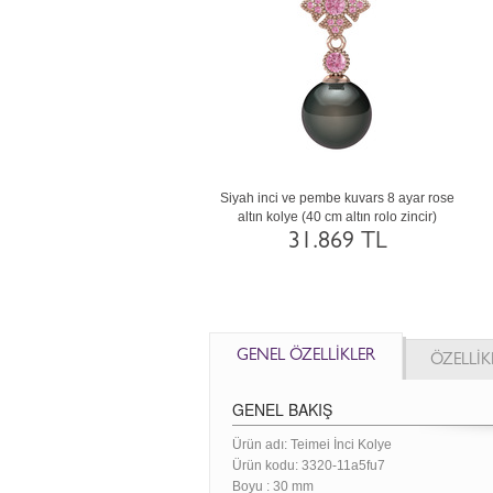
 14 ayar
Inci, ametist ve lab safir 8 ayar altın kolye
Siyah inci, yeşil kuvars v
o zincir)
(40 cm gümüş rolo zincir)
14 ayar beyaz altın kolye (
zincir)
23.924 TL
54.052 
GENEL ÖZELLİKLER
ÖZELLİK
GENEL BAKIŞ
Ürün adı: Teimei İnci Kolye
Ürün kodu:
3320-11a5fu7
Boyu :
30 mm