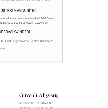
MÜŞTERİ MEMNUNİYETİ
ze email atın anında cevaplayalım ! 7/24 Destek
ttımız 0212 517 56 98 09:00 - 19:00 arası.
ARARASI GÖNDERİ
00 TL üstü alışverişlerde Ücretsiz Uluslararası
nderi
Güvenli Alışveriş
Mortakı.com ile tarayıcınız