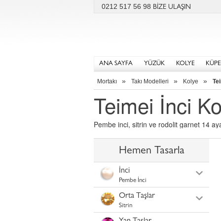
0212 517 56 98
BİZE ULAŞIN
ANA SAYFA
YÜZÜK
KOLYE
KÜPE
»
»
»
Mortakı
Takı Modelleri
Kolye
Tei
Teimei İnci Ko
Pembe inci, sitrin ve rodolit garnet 14 a
Hemen Tasarla
İnci
Pembe İnci
Orta Taşlar
Sitrin