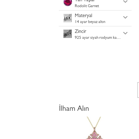
Yan Taşlar
Rodolit Garnet
Materyal
14 ayar beyaz altın
Zincir
925 ayar siyah rodyum kaplama gümüş
İlham Alın