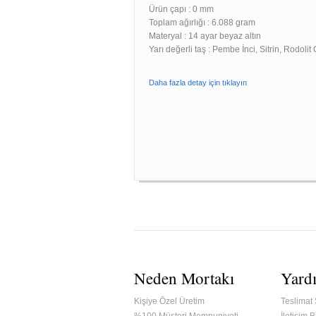
Ürün çapı : 0 mm
Toplam ağırlığı : 6.088 gram
Materyal : 14 ayar beyaz altın
Yarı değerli taş : Pembe İnci, Sitrin, Rodolit
Daha fazla detay için tıklayın
Neden Mortakı
Yard
Kişiye Özel Üretim
Teslimat 