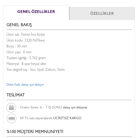
GENEL ÖZELLİKLER
ÖZELLİKLER
GENEL BAKIŞ
Ürün adı: Teimei İnci Kolye
Ürün kodu:
3320-9d76we
Boyu :
30 mm
Ürün çapı : 0 mm
Toplam ağırlığı : 5.762 gram
Materyal : 8 ayar beyaz altın
Yarı değerli taş : İnci, Siyah Zirkon, Sitrin
Daha fazla detay için tıklayın
TESLİMAT
Üretim Süresi: 6 – 7 İŞ GÜNÜ
detay için tıklayınız
69 TL üstü alışverişlerde
ÜCRETSİZ KARGO
%100 MÜŞTERİ MEMNUNİYETİ