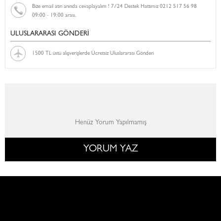
Bize email atın anında cevaplayalım ! 7/24 Destek Hattımız 0212 517 56 98
09:00 - 19:00 arası.
ULUSLARARASI GÖNDERİ
1500 TL üstü alışverişlerde Ücretsiz Uluslararası Gönderi
Henüz Yorum Yapılmamış
YORUM YAZ