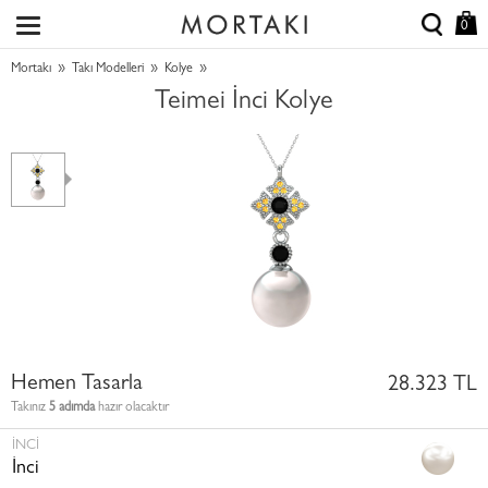
0
»
»
»
Mortakı
Takı Modelleri
Kolye
Teimei İnci Kolye
Hemen Tasarla
28.323 TL
Takınız
5 adımda
hazır olacaktır
İNCI
İnci