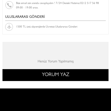
Bize email atın anında cevaplayalım ! 7/24 Destek Hattımız 0212 517 56 98
09:00 - 19:00 arası.
ULUSLARARASI GÖNDERİ
1500 TL üstü alışverişlerde Ücretsiz Uluslararası Gönderi
Henüz Yorum Yapılmamış
YORUM YAZ