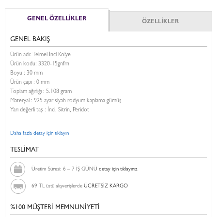
GENEL ÖZELLİKLER
ÖZELLİKLER
GENEL BAKIŞ
Ürün adı: Teimei İnci Kolye
Ürün kodu:
3320-15gnfrn
Boyu :
30 mm
Ürün çapı : 0 mm
Toplam ağırlığı : 5.108 gram
Materyal : 925 ayar siyah rodyum kaplama gümüş
Yarı değerli taş : İnci, Sitrin, Peridot
Daha fazla detay için tıklayın
TESLİMAT
Üretim Süresi: 6 – 7 İŞ GÜNÜ
detay için tıklayınız
69 TL üstü alışverişlerde
ÜCRETSİZ KARGO
%100 MÜŞTERİ MEMNUNİYETİ