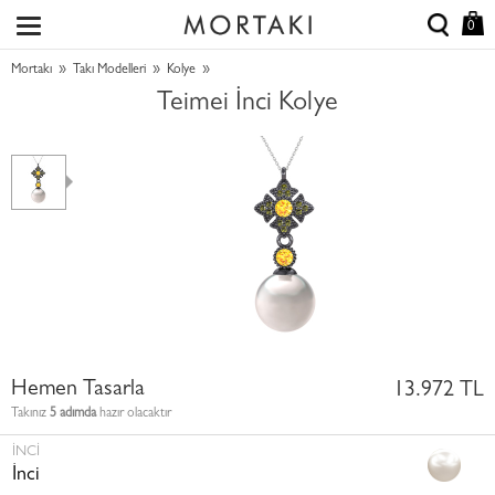
0
»
»
»
Mortakı
Takı Modelleri
Kolye
Teimei İnci Kolye
Hemen Tasarla
13.972 TL
Takınız
5 adımda
hazır olacaktır
İNCI
İnci