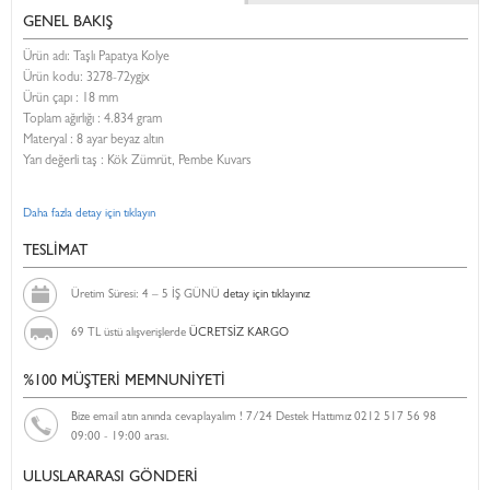
GENEL BAKIŞ
Ürün adı: Taşlı Papatya Kolye
Ürün kodu:
3278-72ygjx
Ürün çapı : 18 mm
Toplam ağırlığı : 4.834 gram
Materyal : 8 ayar beyaz altın
Yarı değerli taş : Kök Zümrüt, Pembe Kuvars
Daha fazla detay için tıklayın
TESLİMAT
Üretim Süresi: 4 – 5 İŞ GÜNÜ
detay için tıklayınız
69 TL üstü alışverişlerde
ÜCRETSİZ KARGO
%100 MÜŞTERİ MEMNUNİYETİ
Bize email atın anında cevaplayalım ! 7/24 Destek Hattımız 0212 517 56 98
09:00 - 19:00 arası.
ULUSLARARASI GÖNDERİ