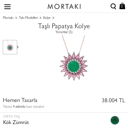
0
»
»
»
Mortakı
Takı Modelleri
Kolye
Taşlı Papatya Kolye
Yorumlar (5)
Hemen Tasarla
38.004 TL
Takınız
4 adımda
hazır olacaktır
ORTA TAŞ
Kök Zümrüt