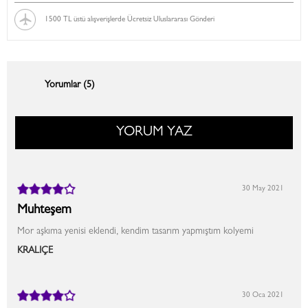
1500 TL üstü alışverişlerde Ücretsiz Uluslararası Gönderi
Yorumlar (5)
YORUM YAZ
30 May 2021
Muhteşem
Mor aşkıma yenisi eklendi, kendim tasarım yapmıştım kolyemi
KRALİÇE
30 Oca 2021