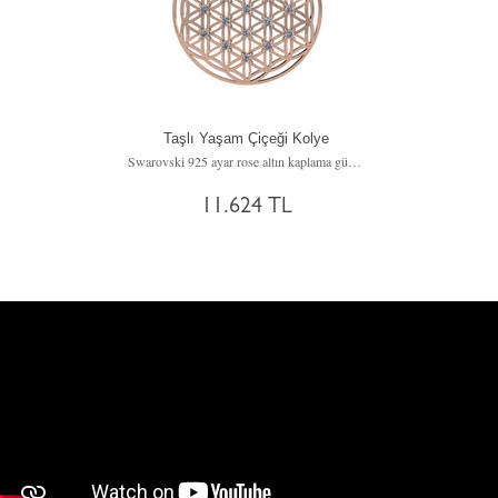
Taşlı Yaşam Çiçeği Kolye
Swarovski 925 ayar rose altın kaplama gümüş kolye (40 cm gümüş rolo zincir)
11.624 TL