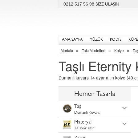
0212 517 56 98
BİZE ULAŞIN
ANA SAYFA
YÜZÜK
KOLYE
KÜPE
»
»
»
Mortakı
Takı Modelleri
Kolye
Taş
Taşlı Eternity
Dumanlı kuvars 14 ayar altın kolye (40 cm
Hemen Tasarla
Taş
Dumanlı Kuvars
Materyal
14 ayar altın