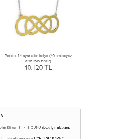
 cm
Rodolit garnet 8 ayar beyaz altın kolye (40
Ametist 8 ayar beyaz altın koly
cm beyaz altın rolo zincir)
altın rolo zincir)
26.766 TL
22.518 TL
MAT
etim Süresi: 3 – 4 İŞ GÜNÜ
detay için tıklayınız
 TL üstü alışverişlerde
ÜCRETSİZ KARGO