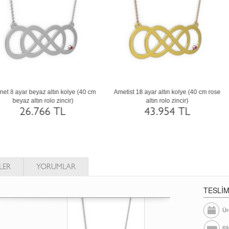
Dumanlı kuvars 14 ayar rose altın kolye
Akuamarin 8 ayar beyaz altın kolye (40
(40 cm rose altın rolo zincir)
beyaz altın rolo zincir)
35.872 TL
22.518 TL
LER
YORUMLAR
TESLİ
Ür
69