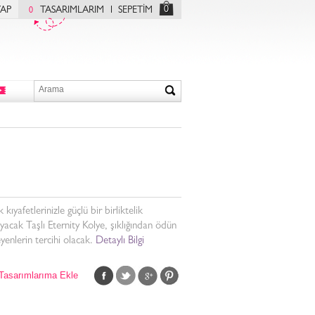
0
YAP
TASARIMLARIM
SEPETİM
0
 kıyafetlerinizle güçlü bir birliktelik
yacak Taşlı Eternity Kolye, şıklığından ödün
enlerin tercihi olacak.
Detaylı Bilgi
Tasarımlarıma Ekle