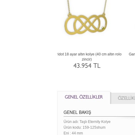
14 ayar altın kolye (40 cm beyaz
Akuamarin 18 ayar beyaz altın kolye (40
altın rolo zincir)
cm rose altın rolo zincir)
40.120 TL
43.954 TL
GENEL ÖZELLİKLER
ÖZELLİK
GENEL BAKIŞ
Ürün adı: Taşlı Eternity Kolye
Ürün kodu:
159-125shum
Eni :
44 mm