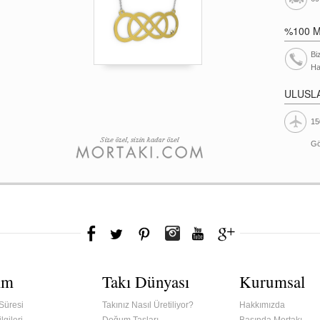
%100 
Bi
Ha
ULUSL
15
Gö
ım
Takı Dünyası
Kurumsal
Süresi
Takınız Nasıl Üretiliyor?
Hakkımızda