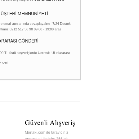
MÜŞTERİ MEMNUNİYETİ
ze email atın anında cevaplayalım ! 7/24 Destek
ttımız 0212 517 56 98 09:00 - 19:00 arası.
ARARASI GÖNDERİ
00 TL üstü alışverişlerde Ücretsiz Uluslararası
nderi
Güvenli Alışveriş
Mortakı.com ile tarayıcınız