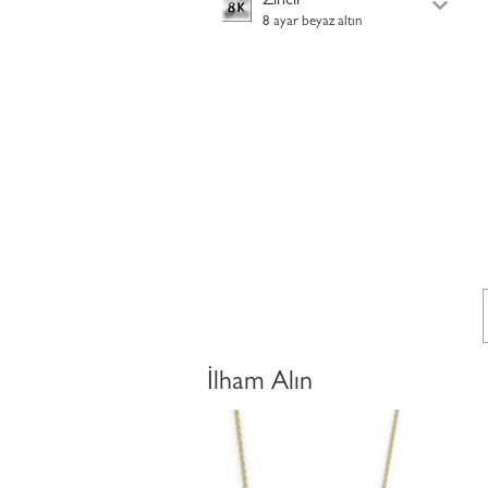
Zincir
8 ayar beyaz altın
İlham Alın