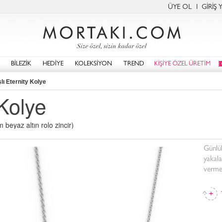
ÜYE OL
GİRİŞ 
BİLEZİK
HEDİYE
KOLEKSİYON
TREND
KİŞİYE ÖZEL ÜRETİM
lı Eternity Kolye
 Kolye
 beyaz altın rolo zincir)
Günlük
yakala
vermey