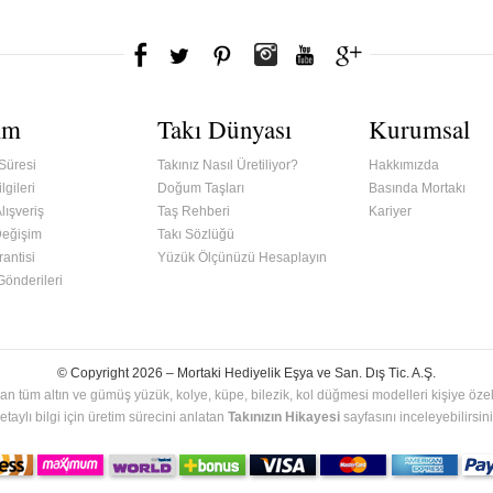
ım
Takı Dünyası
Kurumsal
Süresi
Takınız Nasıl Üretiliyor?
Hakkımızda
lgileri
Doğum Taşları
Basında Mortakı
lışveriş
Taş Rehberi
Kariyer
Değişim
Takı Sözlüğü
antisi
Yüzük Ölçünüzü Hesaplayın
 Gönderileri
© Copyright 2026 –
Mortaki Hediyelik Eşya ve San. Dış Tic. A.Ş.
an tüm altın ve gümüş yüzük, kolye, küpe, bilezik, kol düğmesi modelleri kişiye özel 
etaylı bilgi için üretim sürecini anlatan
Takınızın Hikayesi
sayfasını inceleyebilirsini