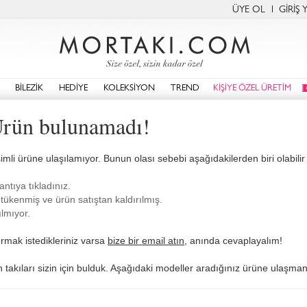
ÜYE OL
GİRİŞ 
BİLEZİK
HEDİYE
KOLEKSİYON
TREND
KİŞİYE ÖZEL ÜRETİM
 Ürün bulunamadı!
imli ürüne ulaşılamıyor. Bunun olası sebebi aşağıdakilerden biri olabilir 
antıya tıkladınız.
tükenmiş ve ürün satıştan kaldırılmış.
lmıyor.
rmak istedikleriniz varsa
bize bir email atın
, anında cevaplayalım!
an takıları sizin için bulduk. Aşağıdaki modeller aradığınız ürüne ulaşmanı