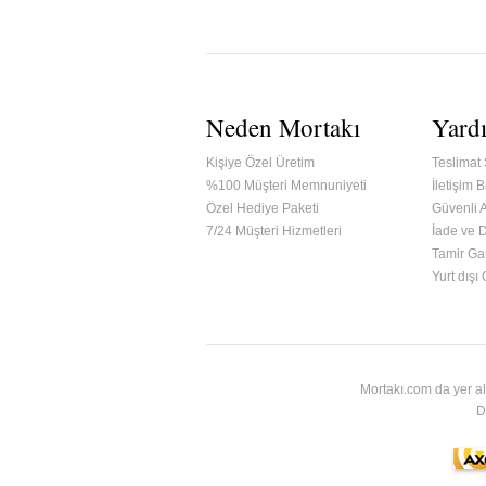
Neden Mortakı
Yard
Kişiye Özel Üretim
Teslimat 
%100 Müşteri Memnuniyeti
İletişim Bi
Özel Hediye Paketi
Güvenli A
7/24 Müşteri Hizmetleri
İade ve 
Tamir Gar
ified & Secured Godaddy
Yurt dışı
Mortakı.com da yer al
D