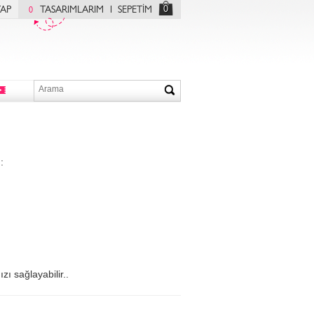
0
YAP
TASARIMLARIM
SEPETİM
0
:
zı sağlayabilir..