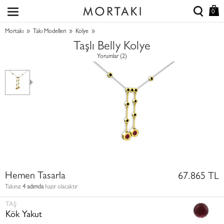
0
»
»
»
Mortakı
Takı Modelleri
Kolye
Taşlı Belly Kolye
Yorumlar (2)
Hemen Tasarla
67.865 TL
Takınız
4 adımda
hazır olacaktır
TAŞ
Kök Yakut