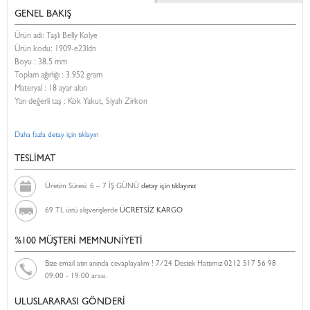
GENEL BAKIŞ
Ürün adı: Taşlı Belly Kolye
Ürün kodu:
1909-e23ldn
Boyu :
38.5 mm
Toplam ağırlığı : 3.952 gram
Materyal : 18 ayar altın
Yarı değerli taş : Kök Yakut, Siyah Zirkon
Daha fazla detay için tıklayın
TESLİMAT
Üretim Süresi: 6 – 7 İŞ GÜNÜ
detay için tıklayınız
69 TL üstü alışverişlerde
ÜCRETSİZ KARGO
%100 MÜŞTERİ MEMNUNİYETİ
Bize email atın anında cevaplayalım ! 7/24 Destek Hattımız 0212 517 56 98
09:00 - 19:00 arası.
ULUSLARARASI GÖNDERİ