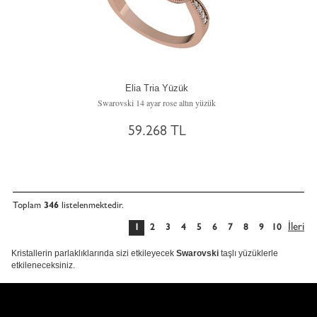
Elia Tria Yüzük
Swarovski 14 ayar rose altın yüzük
59.268 TL
Toplam
346
listelenmektedir.
İleri
1
2
3
4
5
6
7
8
9
10
Kristallerin parlaklıklarında sizi etkileyecek
Swarovski
taşlı yüzüklerle
etkileneceksiniz.