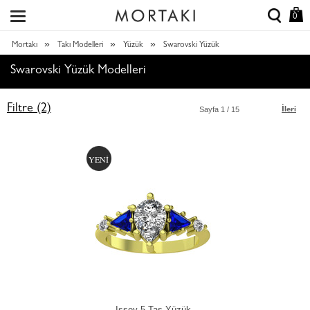
0
»
»
»
Mortakı
Takı Modelleri
Yüzük
Swarovski Yüzük
Swarovski Yüzük Modelleri
Filtre (2)
Sayfa
1
/ 15
İleri
YENİ
Issey 5 Taş Yüzük