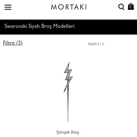
0
Swarovski Siyah Broş Modelleri
Filtre (3)
Sayfa
1
/ 1
Şimşek Broş