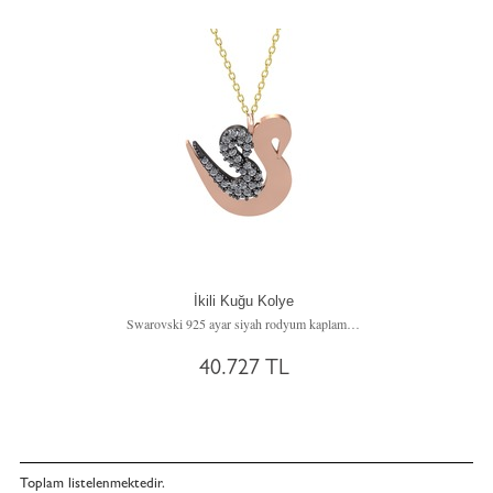
İkili Kuğu Kolye
Swarovski 925 ayar siyah rodyum kaplama gümüş kolye (40 cm altın rolo zincir)
40.727 TL
Toplam
listelenmektedir.