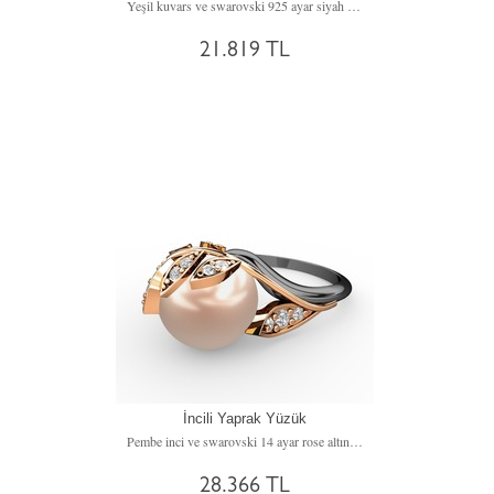
Yeşil kuvars ve swarovski 925 ayar siyah rodyum kaplama gümüş bilezik
21.819 TL
İncili Yaprak Yüzük
Pembe inci ve swarovski 14 ayar rose altın yüzük
28.366 TL