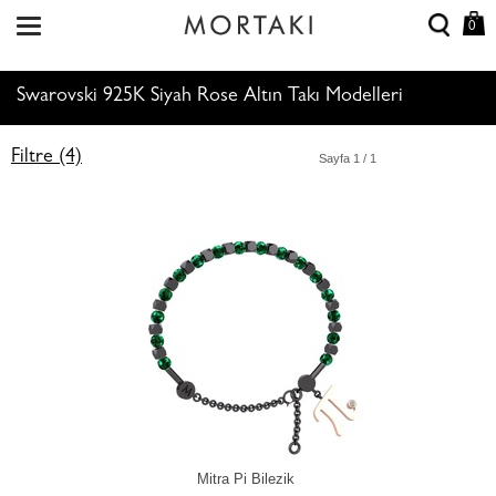
0
Swarovski 925K Siyah Rose Altın Takı Modelleri
Filtre (4)
Sayfa
1
/ 1
Mitra Pi Bilezik