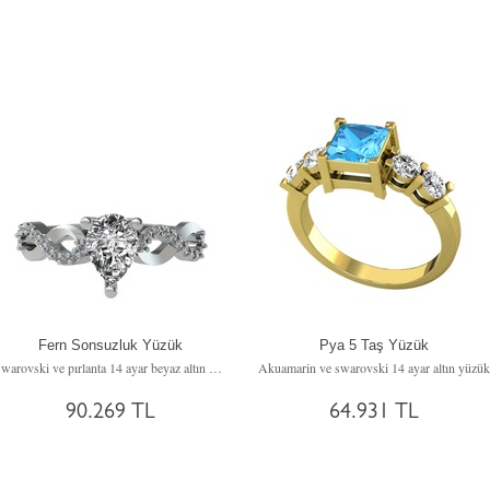
Fern Sonsuzluk Yüzük
Pya 5 Taş Yüzük
Swarovski ve pırlanta 14 ayar beyaz altın yüzük (0.176 karat)
Akuamarin ve swarovski 14 ayar altın yüzük
90.269 TL
64.931 TL