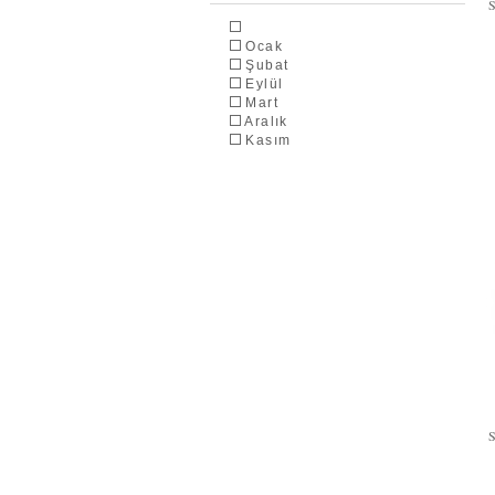
Ocak
Şubat
Eylül
Mart
Aralık
Kasım
Ağustos
Temmuz
Mayıs
Nisan
Haziran