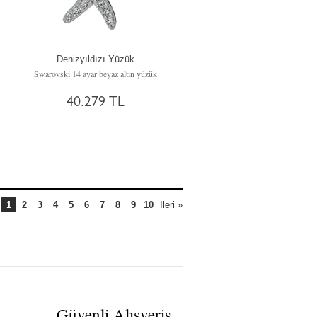
Denizyıldızı Yüzük
küpe
Swarovski 14 ayar beyaz altın yüzük
40.279 TL
1
2
3
4
5
6
7
8
9
10
İleri »
Güvenli Alışveriş