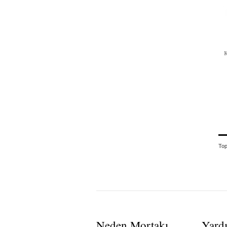
To
Neden Mortakı
Yard