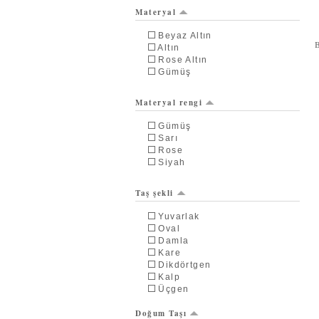
Materyal
Beyaz Altın
Altın
Rose Altın
Gümüş
Materyal rengi
Gümüş
Sarı
Rose
Siyah
Taş şekli
Yuvarlak
Oval
Damla
Kare
Dikdörtgen
Kalp
Üçgen
Doğum Taşı