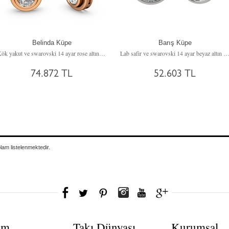
Belinda Küpe
Barış Küpe
Kök yakut ve swarovski 14 ayar rose altın küpe
Lab safir ve swarovski 14 ayar beyaz altın 
74.872 TL
52.603 TL
plam
listelenmektedir.
ım
Takı Dünyası
Kurumsal