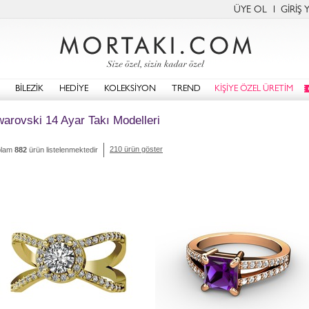
ÜYE OL
GİRİŞ 
BİLEZİK
HEDİYE
KOLEKSİYON
TREND
KİŞİYE ÖZEL ÜRETİM
arovski 14 Ayar Takı Modelleri
210 ürün göster
plam
882
ürün listelenmektedir