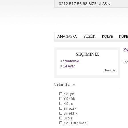
0212 517 56 98
BİZE ULAŞIN
ANA SAYFA
YÜZÜK
KOLYE
KÜPE
Sw
SEÇİMİNİZ
X
Swarovski
To
X
14 Ayar
Temizle
Ürün tipi
Kolye
Yüzük
Küpe
Bilezik
Bileklik
Broş
Kol Düğmesi