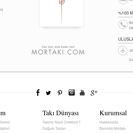
üş
%100 
Bi
Ha
ULUSL
15
Gö
ım
Takı Dünyası
Kurumsal
Süresi
Takınız Nasıl Üretiliyor?
Hakkımızda
lgileri
Doğum Taşları
Basında Mortakı