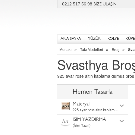
0212 517 56 98
BİZE ULAŞIN
ANA SAYFA
YÜZÜK
KOLYE
KÜPE
»
»
»
Mortakı
Takı Modelleri
Broş
Sva
Svasthya Bro
925 ayar rose altın kaplama gümüş broş
Hemen Tasarla
Materyal
925 ayar rose altın kaplama gümüş
İSİM YAZDIRMA
(İsim Yazın)