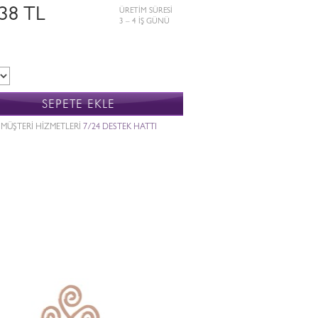
238 TL
ÜRETİM SÜRESİ
3 – 4 İŞ GÜNÜ
SEPETE EKLE
MÜŞTERİ HİZMETLERİ
7/24 DESTEK HATTI