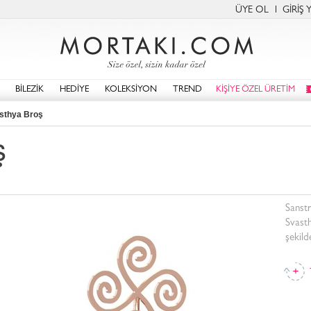
ÜYE OL
GİRİŞ 
BİLEZİK
HEDİYE
KOLEKSİYON
TREND
KİŞİYE ÖZEL ÜRETİM
sthya Broş
ş
Sanstr
Svasth
şekil