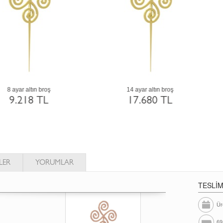
14 ayar beyaz altın broş
18 ayar altın broş
17.680 TL
25.033 TL
LER
YORUMLAR
TESLİ
Ür
69