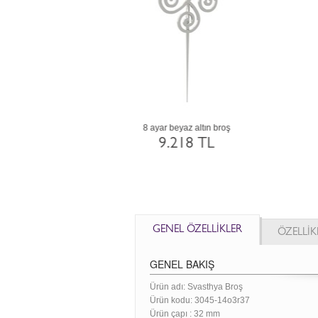
14 ayar altın broş
8 ayar rose altın broş
17.680 TL
9.218 TL
GENEL ÖZELLİKLER
ÖZELLİK
GENEL BAKIŞ
Ürün adı: Svasthya Broş
Ürün kodu:
3045-14o3r37
Ürün çapı : 32 mm