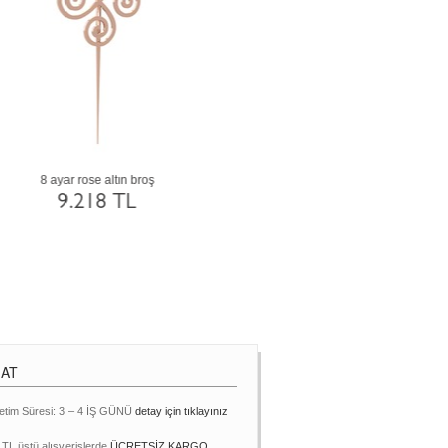
14 ayar rose altın broş
18 ayar beyaz altın bro
17.680 TL
25.033 TL
MAT
etim Süresi: 3 – 4 İŞ GÜNÜ
detay için tıklayınız
 TL üstü alışverişlerde
ÜCRETSİZ KARGO